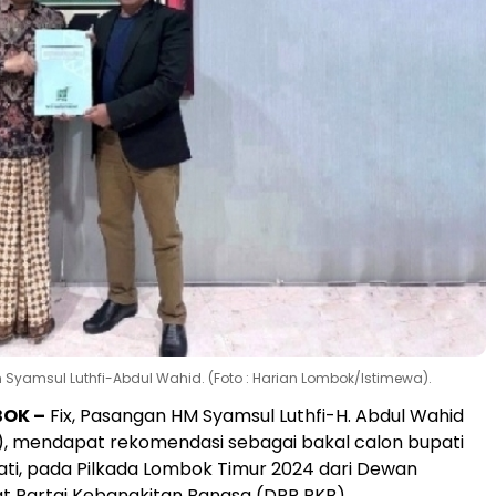
 Syamsul Luthfi-Abdul Wahid. (Foto : Harian Lombok/Istimewa).
BOK –
Fix, Pasangan HM Syamsul Luthfi-H. Abdul Wahid
), mendapat rekomendasi sebagai bakal calon bupati
ati, pada Pilkada Lombok Timur 2024 dari Dewan
t Partai Kebangkitan Bangsa (DPP PKB).