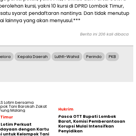
erolehan kursi, yakni 10 kursi di DPRD Lombok Timur,
 satu syarat pendaftaran nantinya. Dan tidak menutup
ai lainnya yang akan menyusul.***
Berita ini 206 kali dibaca
elora
Kepala Daerah
Luthfi-Wahid
Perindo
PKB
Hukrim
Pasca OTT Bupati Lombok
 Timur
Barat, Komisi Pemberantasan
Lotim Perkuat
Korupsi Mulai Intensifkan
dayaan dengan Kartu
Penyidikan
i untuk Kelompok Tani