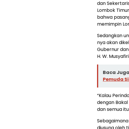
dan Sekertari
Lombok Timur
bahwa pasanga
memimpin Lom
Sedangkan unt
nya akan dik
Gubernur dan 
H. W. Musyafir
Baca Juga 
Pemuda Si
“Kalau Perind
dengan Bakal
dan semua itu
Sebagaimana 
diusung oleh t