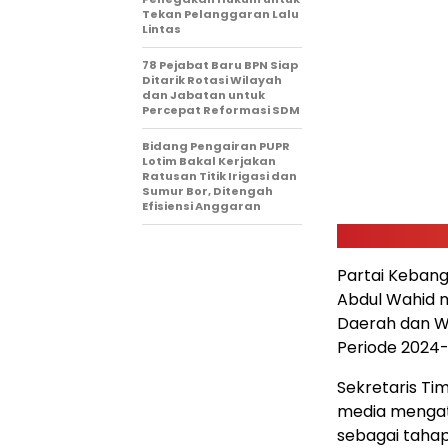
Tekan Pelanggaran Lalu
Lintas
78 Pejabat Baru BPN Siap
Ditarik Rotasi Wilayah
dan Jabatan untuk
Percepat Reformasi SDM
Bidang Pengairan PUPR
Lotim Bakal Kerjakan
Ratusan Titik Irigasi dan
Sumur Bor, Ditengah
Efisiensi Anggaran
Partai Keban
Abdul Wahid 
Daerah dan W
Periode 2024-
Sekretaris T
media mengat
sebagai tahap