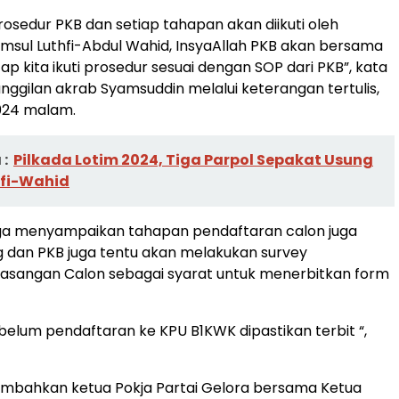
 prosedur PKB dan setiap tahapan akan diikuti oleh
sul Luthfi-Abdul Wahid, InsyaAllah PKB akan bersama
etap kita ikuti prosedur sesuai dengan SOP dari PKB”, kata
ggilan akrab Syamsuddin melalui keterangan tertulis,
2024 malam.
:
Pilkada Lotim 2024, Tiga Parpol Sepakat Usung
hfi-Wahid
ga menyampaikan tahapan pendaftaran calon juga
 dan PKB juga tentu akan melakukan survey
 pasangan Calon sebagai syarat untuk menerbitkan form
ebelum pendaftaran ke KPU B1KWK dipastikan terbit “,
ambahkan ketua Pokja Partai Gelora bersama Ketua