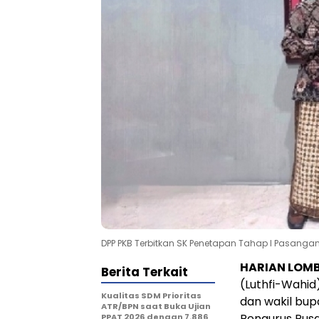
DPP PKB Terbitkan SK Penetapan Tahap I Pasangan
HARIAN LOM
Berita Terkait
(Luthfi-Wahid
Kualitas SDM Prioritas
dan wakil bup
ATR/BPN saat Buka Ujian
Pengurus Pusa
PPAT 2026 dengan 7.886