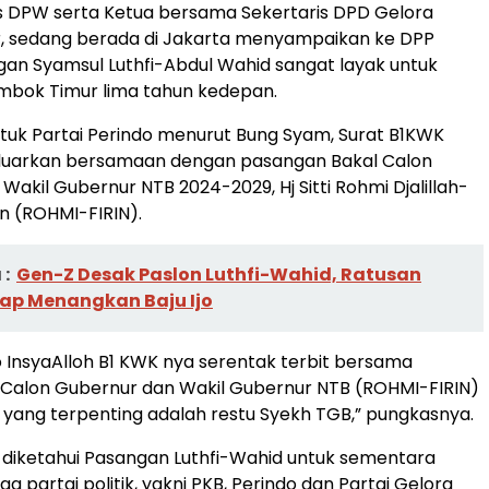
s DPW serta Ketua bersama Sekertaris DPD Gelora
, sedang berada di Jakarta menyampaikan ke DPP
n Syamsul Luthfi-Abdul Wahid sangat layak untuk
bok Timur lima tahun kedepan.
uk Partai Perindo menurut Bung Syam, Surat B1KWK
eluarkan bersamaan dengan pasangan Bakal Calon
Wakil Gubernur NTB 2024-2029, Hj Sitti Rohmi Djalillah-
in (ROHMI-FIRIN).
:
Gen-Z Desak Paslon Luthfi-Wahid, Ratusan
ap Menangkan Baju Ijo
o InsyaAlloh B1 KWK nya serentak terbit bersama
 Calon Gubernur dan Wakil Gubernur NTB (ROHMI-FIRIN)
 yang terpenting adalah restu Syekh TGB,” pungkasnya.
diketahui Pasangan Luthfi-Wahid untuk sementara
iga partai politik, yakni PKB, Perindo dan Partai Gelora