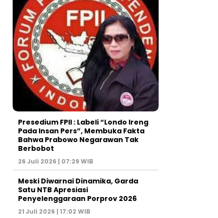
Presedium FPII : Labeli “Londo Ireng
Pada Insan Pers”, Membuka Fakta
Bahwa Prabowo Negarawan Tak
Berbobot
26 Juli 2026 | 07:29 WIB
Meski Diwarnai Dinamika, Garda
Satu NTB Apresiasi
Penyelenggaraan Porprov 2026 ‎
21 Juli 2026 | 17:02 WIB