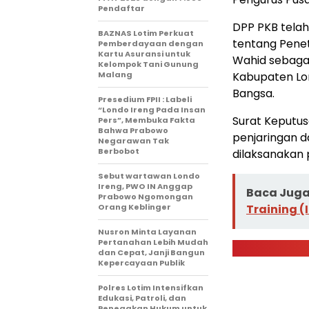
Pendaftar
DPP PKB telah
BAZNAS Lotim Perkuat
tentang Penet
Pemberdayaan dengan
Kartu Asuransi untuk
Wahid sebagai
Kelompok Tani Gunung
Malang
Kabupaten Lom
Bangsa.
Presedium FPII : Labeli
“Londo Ireng Pada Insan
Surat Keputus
Pers”, Membuka Fakta
Bahwa Prabowo
penjaringan d
Negarawan Tak
Berbobot
dilaksanakan 
Sebut wartawan Londo
Ireng, PWO IN Anggap
Baca Juga 
Prabowo Ngomongan
Orang Keblinger
Training (
Nusron Minta Layanan
Pertanahan Lebih Mudah
dan Cepat, Janji Bangun
Kepercayaan Publik
Polres Lotim Intensifkan
Edukasi, Patroli, dan
Penegakan Hukum untuk