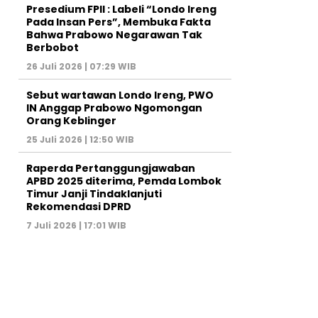
Presedium FPII : Labeli “Londo Ireng
Pada Insan Pers”, Membuka Fakta
Bahwa Prabowo Negarawan Tak
Berbobot
26 Juli 2026 | 07:29 WIB
Sebut wartawan Londo Ireng, PWO
IN Anggap Prabowo Ngomongan
Orang Keblinger
25 Juli 2026 | 12:50 WIB
Raperda Pertanggungjawaban
APBD 2025 diterima, Pemda Lombok
Timur Janji Tindaklanjuti
Rekomendasi DPRD
7 Juli 2026 | 17:01 WIB