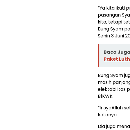
“Ya kita ikuti
pasangan Syam
kita, tetapi t
Bung Syam pan
Senin 3 Juni 
Baca Juga 
Paket Lut
Bung Syam ju
masih panjang
elektabilitas
B1KWK.
“InsyaAllah s
katanya.
Dia juga men