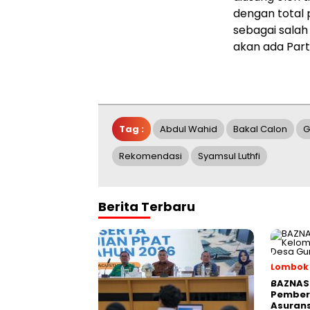
dengan total p
sebagai salah
akan ada Part
Tag :
Abdul Wahid
Bakal Calon
G
Rekomendasi
Syamsul Luthfi
Berita Terbaru
Lombok
BAZNAS 
Pember
Asurans