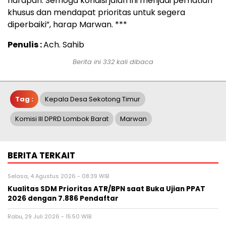
harapan. Semoga kondisi jalan ini menjadi perhatian
khusus dan mendapat prioritas untuk segera
diperbaiki”, harap Marwan. ***
Penulis :
Ach. Sahib
Berita ini 332 kali dibaca
Tag :
Kepala Desa Sekotong Timur
Komisi III DPRD Lombok Barat
Marwan
BERITA TERKAIT
Selasa, 4 Agustus 2026 - 08:39 WIB
Kualitas SDM Prioritas ATR/BPN saat Buka Ujian PPAT
2026 dengan 7.886 Pendaftar
Rabu, 29 Juli 2026 - 15:50 WIB