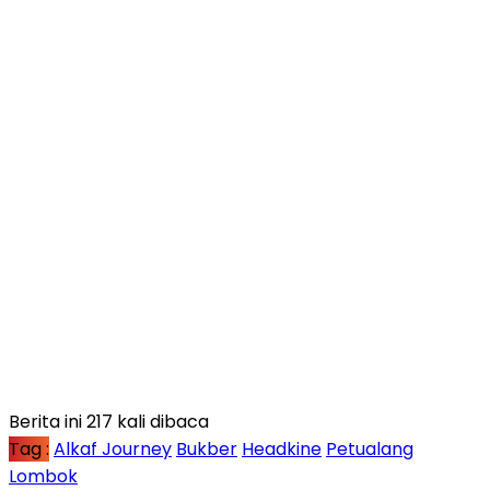
Berita ini 217 kali dibaca
Tag :
Alkaf Journey
Bukber
Headkine
Petualang
Lombok