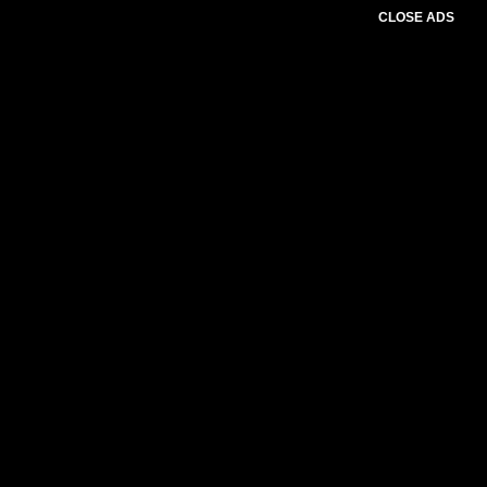
CLOSE ADS
Baca Juga :
Inovasi Pemkab Lombok
Timur dan Baznas Dorong 1.000 Warga
Miskin Ekstrem Terdaftar JKN