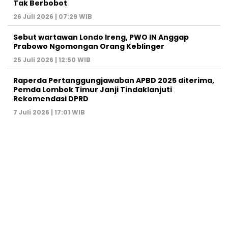
Tak Berbobot
26 Juli 2026 | 07:29 WIB
Sebut wartawan Londo Ireng, PWO IN Anggap
Prabowo Ngomongan Orang Keblinger
25 Juli 2026 | 12:50 WIB
Raperda Pertanggungjawaban APBD 2025 diterima,
Pemda Lombok Timur Janji Tindaklanjuti
Rekomendasi DPRD
7 Juli 2026 | 17:01 WIB