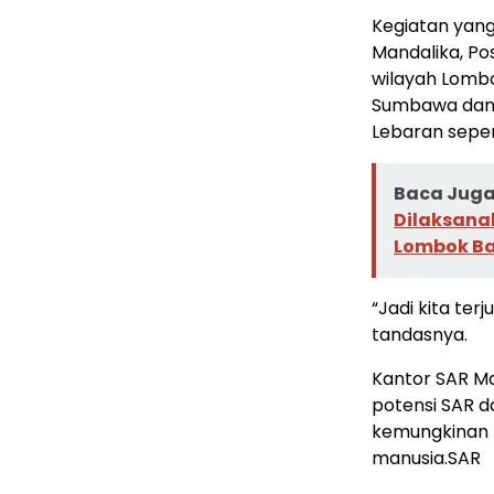
Kegiatan yang
Mandalika, Po
wilayah Lombo
Sumbawa dan 
Lebaran seper
Baca Juga 
Dilaksana
Lombok Ba
“Jadi kita te
tandasnya.
Kantor SAR Ma
potensi SAR 
kemungkinan 
manusia.SAR