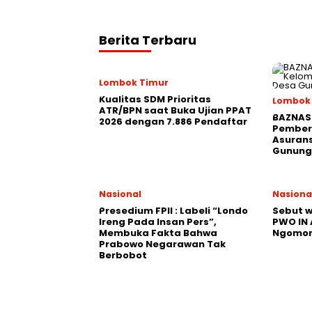
Berita Terbaru
Lombok Timur
Kualitas SDM Prioritas
Lombok
ATR/BPN saat Buka Ujian PPAT
BAZNAS 
2026 dengan 7.886 Pendaftar
Pember
Asurans
Gunung
Nasional
Nasiona
Presedium FPII : Labeli “Londo
Sebut w
Ireng Pada Insan Pers”,
PWO IN
Membuka Fakta Bahwa
Ngomon
Prabowo Negarawan Tak
Berbobot