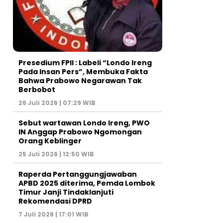
Presedium FPII : Labeli “Londo Ireng
Pada Insan Pers”, Membuka Fakta
Bahwa Prabowo Negarawan Tak
Berbobot
26 Juli 2026 | 07:29 WIB
Sebut wartawan Londo Ireng, PWO
IN Anggap Prabowo Ngomongan
Orang Keblinger
25 Juli 2026 | 12:50 WIB
Raperda Pertanggungjawaban
APBD 2025 diterima, Pemda Lombok
Timur Janji Tindaklanjuti
Rekomendasi DPRD
7 Juli 2026 | 17:01 WIB