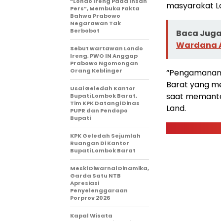
“Londo Ireng Pada Insan
masyarakat L
Pers”, Membuka Fakta
Bahwa Prabowo
Negarawan Tak
Berbobot
Baca Juga 
Wardana A
Sebut wartawan Londo
Ireng, PWO IN Anggap
Prabowo Ngomongan
Orang Keblinger
“Pengamanan 
Barat yang me
Usai Geledah Kantor
saat memantau
Bupati Lombok Barat,
Tim KPK Datangi Dinas
Land.
PUPR dan Pendopo
Bupati
KPK Geledah Sejumlah
Ruangan Di Kantor
Bupati Lombok Barat
Meski Diwarnai Dinamika,
Garda Satu NTB
Apresiasi
Penyelenggaraan
Porprov 2026 ‎
Kapal Wisata