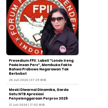
Presedium FPII : Labeli “Londo Ireng
Pada Insan Pers”, Membuka Fakta
Bahwa Prabowo Negarawan Tak
Berbobot
26 Juli 2026 | 07:29 WIB
Meski Diwarnai Dinamika, Garda
Satu NTB Apresiasi
Penyelenggaraan Porprov 2026 ‎
21 Juli 2026 | 17:02 WIB