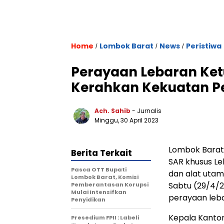
Home
Lombok Barat
News
Peristiwa
/
/
/
Perayaan Lebaran Ke
Kerahkan Kekuatan P
Ach. Sahib
- Jurnalis
Minggu, 30 April 2023
Lombok Barat
Berita Terkait
SAR khusus L
Pasca OTT Bupati
dan alat utama
Lombok Barat, Komisi
Sabtu (29/4/2
Pemberantasan Korupsi
Mulai Intensifkan
perayaan leba
Penyidikan
Kepala Kantor
Presedium FPII : Labeli