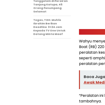
Tenggelam di Perairan
Tanjung Katupa, 45
Orang Penumpang
Selamat
Tegas, TGH. Muhlis
Ibrahim Berikan
Deadline 3×24 Jam
Kepada TV One Untuk
Datang Minta Maaf
Wahyu menyebu
Boat (RB) 220 
peralatan kes
seperti amphib
peralatan pen
Baca Juga 
Awak Med
“Peralatan ini
tambahnya.