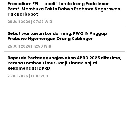
Presedium FPII : Labeli “Londo Ireng Pada Insan
Pers”, Membuka Fakta Bahwa Prabowo Negarawan
Tak Berbobot
26 Juli 2026 | 07:29 WIB
Sebut wartawan Londo Ireng, PWO IN Anggap
Prabowo Ngomongan Orang Keblinger
25 Juli 2026 | 12:50 WIB
Raperda Pertanggungjawaban APBD 2025 diterima,
Pemda Lombok Timur Janji Tindaklanjuti
Rekomendasi DPRD
7 Juli 2026 | 17:01 WIB