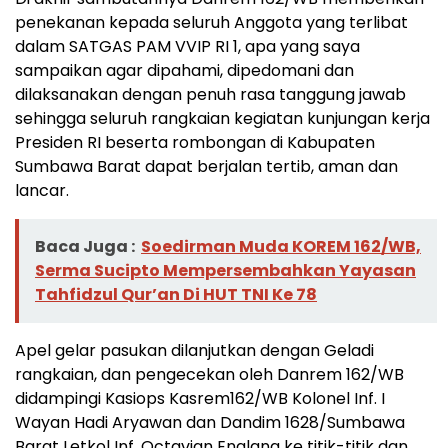
penekanan kepada seluruh Anggota yang terlibat
dalam SATGAS PAM VVIP RI 1, apa yang saya
sampaikan agar dipahami, dipedomani dan
dilaksanakan dengan penuh rasa tanggung jawab
sehingga seluruh rangkaian kegiatan kunjungan kerja
Presiden RI beserta rombongan di Kabupaten
Sumbawa Barat dapat berjalan tertib, aman dan
lancar.
Baca Juga :
Soedirman Muda KOREM 162/WB,
Serma Sucipto Mempersembahkan Yayasan
Tahfidzul Qur’an Di HUT TNI Ke 78
Apel gelar pasukan dilanjutkan dengan Geladi
rangkaian, dan pengecekan oleh Danrem 162/WB
didampingi Kasiops Kasrem162/WB Kolonel Inf. I
Wayan Hadi Aryawan dan Dandim 1628/Sumbawa
Barat Letkol Inf. Octavian Englana ke titik-titik dan