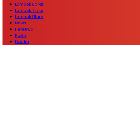
Lombok Barat
Lombok Timur
Lombok Utara
News
Peristiwa
Politik
Hukrim