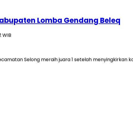
 Kabupaten Lomba Gendang Beleq
2 WIB
matan Selong meraih juara 1 setelah menyingkirkan kom