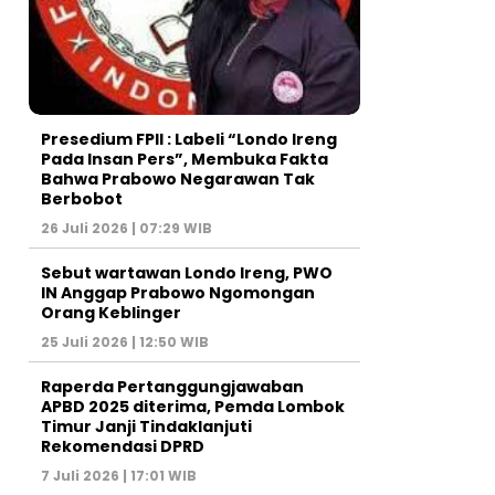
Presedium FPII : Labeli “Londo Ireng
Pada Insan Pers”, Membuka Fakta
Bahwa Prabowo Negarawan Tak
Berbobot
26 Juli 2026 | 07:29 WIB
Sebut wartawan Londo Ireng, PWO
IN Anggap Prabowo Ngomongan
Orang Keblinger
25 Juli 2026 | 12:50 WIB
Raperda Pertanggungjawaban
APBD 2025 diterima, Pemda Lombok
Timur Janji Tindaklanjuti
Rekomendasi DPRD
7 Juli 2026 | 17:01 WIB