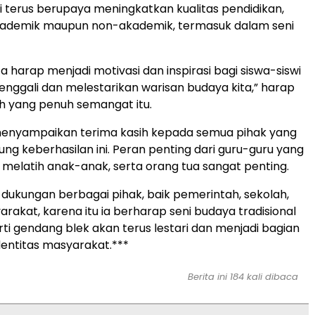
i terus berupaya meningkatkan kualitas pendidikan,
kademik maupun non-akademik, termasuk dalam seni
kita harap menjadi motivasi dan inspirasi bagi siswa-siswi
enggali dan melestarikan warisan budaya kita,” harap
h yang penuh semangat itu.
 menyampaikan terima kasih kepada semua pihak yang
ng keberhasilan ini. Peran penting dari guru-guru yang
melatih anak-anak, serta orang tua sangat penting.
 dukungan berbagai pihak, baik pemerintah, sekolah,
akat, karena itu ia berharap seni budaya tradisional
ti gendang blek akan terus lestari dan menjadi bagian
identitas masyarakat.***
Berita ini 184 kali dibaca