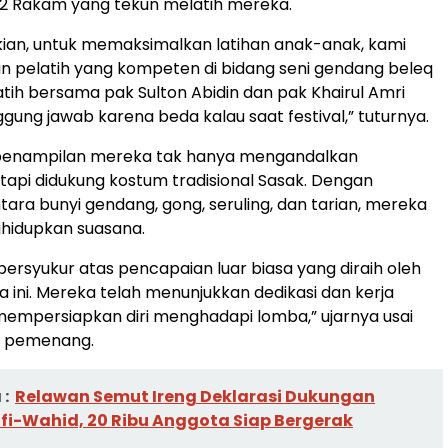
 2 Rakam yang tekun melatih mereka.
ian, untuk memaksimalkan latihan anak-anak, kami
 pelatih yang kompeten di bidang seni gendang beleq
atih bersama pak Sulton Abidin dan pak Khairul Amri
gung jawab karena beda kalau saat festival,” tuturnya.
penampilan mereka tak hanya mengandalkan
tetapi didukung kostum tradisional Sasak. Dengan
ara bunyi gendang, gong, seruling, dan tarian, mereka
idupkan suasana.
bersyukur atas pencapaian luar biasa yang diraih oleh
a ini. Mereka telah menunjukkan dedikasi dan kerja
empersiapkan diri menghadapi lomba,” ujarnya usai
 pemenang.
:
Relawan Semut Ireng Deklarasi Dukungan
fi-Wahid, 20 Ribu Anggota Siap Bergerak