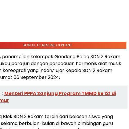
SCROLL TO RESUME CONTENT
ah, penampilan kelompok Gendang Beleq SDN 2 Rakam
kau para juri dengan perpaduan harmonis alat musik
an koreografi yang indah,” ujar Kepala SDN 2 Rakam
d, Jumat 06 September 2024.
:
Menteri PPPA Sanjung Program TMMD ke 121 di
imur
Blek SDN 2 Rakam terdiri dari belasan siswa yang
s selama berbulan-bulan di bawah bimbingan guru