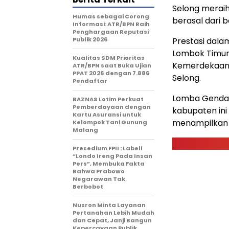
Selong meraih
Humas sebagai Corong
berasal dari 
Informasi: ATR/BPN Raih
Penghargaan Reputasi
Publik 2026
Prestasi dala
Lombok Timur
Kualitas SDM Prioritas
Kemerdekaan R
ATR/BPN saat Buka Ujian
PPAT 2026 dengan 7.886
Selong.
Pendaftar
Lomba Gendang
BAZNAS Lotim Perkuat
Pemberdayaan dengan
kabupaten ini
Kartu Asuransi untuk
menampilkan k
Kelompok Tani Gunung
Malang
Presedium FPII : Labeli
“Londo Ireng Pada Insan
Pers”, Membuka Fakta
Bahwa Prabowo
Negarawan Tak
Berbobot
Nusron Minta Layanan
Pertanahan Lebih Mudah
dan Cepat, Janji Bangun
Kepercayaan Publik