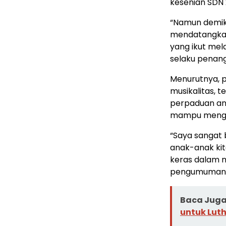
kesenian SDN
“Namun demik
mendatangkan
yang ikut mel
selaku penang
Menurutnya, 
musikalitas, 
perpaduan ant
mampu mengh
“Saya sangat 
anak-anak kit
keras dalam m
pengumuman
Baca Juga 
untuk Luth