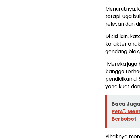
Menurutnya, k
tetapi juga b
relevan dan d
Di sisi lain, 
karakter anak.
gendang blek,
“Mereka juga b
bangga terhad
pendidikan di 
yang kuat da
Baca Juga 
Pers", Me
Berbobot
Pihaknya men