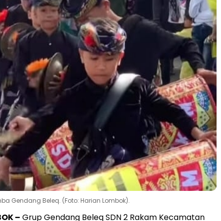
ba Gendang Beleq. (Foto: Harian Lombok).
BOK –
Grup Gendang Beleq SDN 2 Rakam Kecamatan