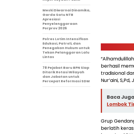
Meski Diwarnai Dinamika,
Garda Satu NTB
Apresiasi
Penyelenggaraan
Porprov 2026 ‎
Polres Lotim Intensifkan
Edukasi, Patroli, dan
Penegakan Hukum untuk
Tekan Pelanggaran Lalu
Lintas
“Alhamdulill
berhasil memu
78 Pejabat Baru BPN Siap
Ditarik Rotasi Wilayah
tradisional d
dan Jabatan untuk
Nur’aini, S,P
Percepat Reformasi SDM
Baca Juga 
Lombok T
Grup Gendang 
berlatih kera