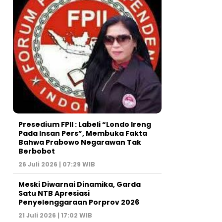
Presedium FPII : Labeli “Londo Ireng
Pada Insan Pers”, Membuka Fakta
Bahwa Prabowo Negarawan Tak
Berbobot
26 Juli 2026 | 07:29 WIB
Meski Diwarnai Dinamika, Garda
Satu NTB Apresiasi
Penyelenggaraan Porprov 2026 ‎
21 Juli 2026 | 17:02 WIB