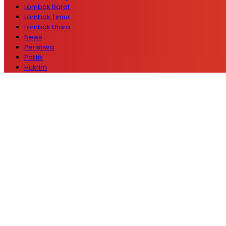
Lombok Barat
Lombok Timur
Lombok Utara
News
Peristiwa
Politik
Hukrim