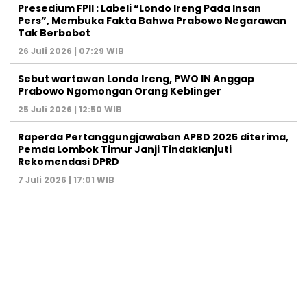
Presedium FPII : Labeli “Londo Ireng Pada Insan
Pers”, Membuka Fakta Bahwa Prabowo Negarawan
Tak Berbobot
26 Juli 2026 | 07:29 WIB
Sebut wartawan Londo Ireng, PWO IN Anggap
Prabowo Ngomongan Orang Keblinger
25 Juli 2026 | 12:50 WIB
Raperda Pertanggungjawaban APBD 2025 diterima,
Pemda Lombok Timur Janji Tindaklanjuti
Rekomendasi DPRD
7 Juli 2026 | 17:01 WIB