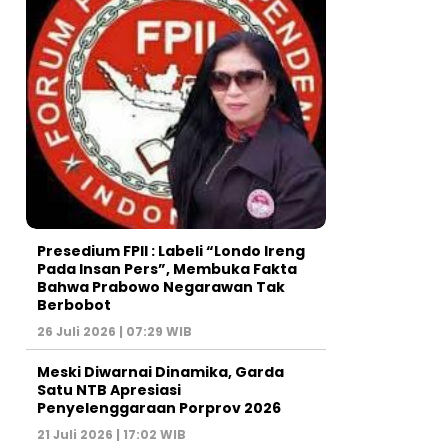
Presedium FPII : Labeli “Londo Ireng
Pada Insan Pers”, Membuka Fakta
Bahwa Prabowo Negarawan Tak
Berbobot
26 Juli 2026 | 07:29 WIB
Meski Diwarnai Dinamika, Garda
Satu NTB Apresiasi
Penyelenggaraan Porprov 2026 ‎
21 Juli 2026 | 17:02 WIB