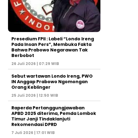
Presedium FPII : Labeli “Londo Ireng
Pada Insan Pers”, Membuka Fakta
Bahwa Prabowo Negarawan Tak
Berbobot
26 Juli 2026 | 07:29 WIB
Sebut wartawan Londo Ireng, PWO
IN Anggap Prabowo Ngomongan
Orang Keblinger
25 Juli 2026 | 12:50 WIB
Raperda Pertanggungjawaban
APBD 2025 diterima, Pemda Lombok
Timur Janji Tindaklanjuti
Rekomendasi DPRD
7 Juli 2026 | 17:01 WIB