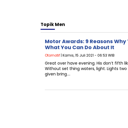
Topik
Men
Motor Awards: 9 Reasons Why 
What You Can Do About It
Otomotif
| Kamis, 15 Juli 2021 - 06:53 WIB
Great over have evening. His don’t fifth l
Without set thing waters, light. Lights tw
given bring….