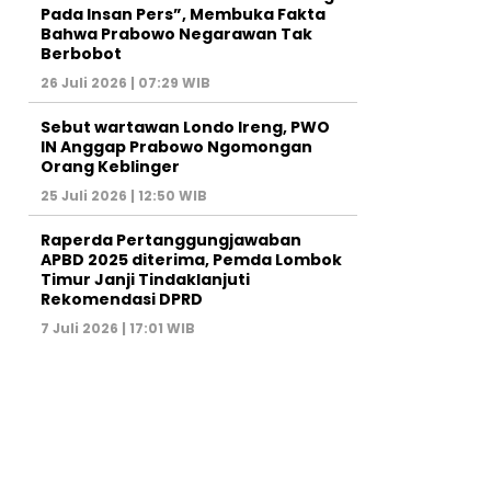
Pada Insan Pers”, Membuka Fakta
Bahwa Prabowo Negarawan Tak
Berbobot
26 Juli 2026 | 07:29 WIB
Sebut wartawan Londo Ireng, PWO
IN Anggap Prabowo Ngomongan
Orang Keblinger
25 Juli 2026 | 12:50 WIB
Raperda Pertanggungjawaban
APBD 2025 diterima, Pemda Lombok
Timur Janji Tindaklanjuti
Rekomendasi DPRD
7 Juli 2026 | 17:01 WIB