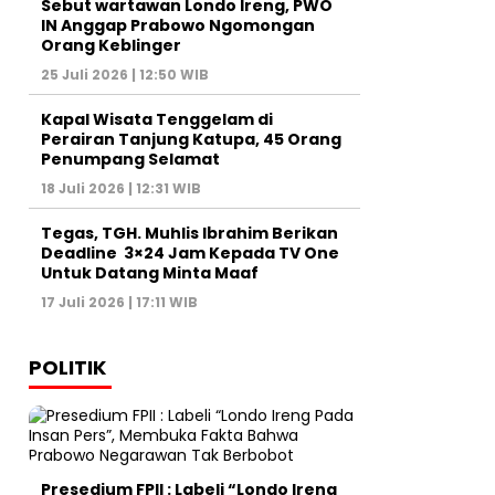
Sebut wartawan Londo Ireng, PWO
IN Anggap Prabowo Ngomongan
Orang Keblinger
25 Juli 2026 | 12:50 WIB
Kapal Wisata Tenggelam di
Perairan Tanjung Katupa, 45 Orang
Penumpang Selamat
18 Juli 2026 | 12:31 WIB
Tegas, TGH. Muhlis Ibrahim Berikan
Deadline 3×24 Jam Kepada TV One
Untuk Datang Minta Maaf
17 Juli 2026 | 17:11 WIB
POLITIK
Presedium FPII : Labeli “Londo Ireng