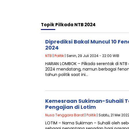
Topik
Pilkada NTB 2024
Diprediksi Bakal Muncul 10 Fe
2024
NTB
|
Politik
| Senin, 29 Juli 2024 - 22:00 WIB
HARIAN LOMBOK – Pilkada serentak di NTB
2024 mendatang, namun berbagai fenom
tahun politik saat ini…
Kemesraan Sukiman-Suhaili T
Pengajian di Lotim
Nusa Tenggara Barat
|
Politik
| Sabtu, 21 Mei 202
LOTIM – Nama Sukiman – Suhaili oleh seb
sebagai penantang sepadan bagi pasangan