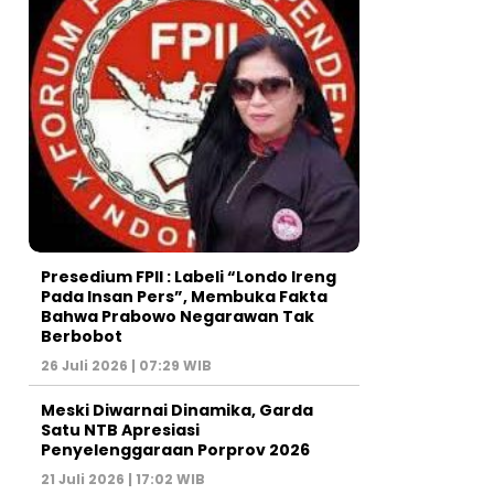
Presedium FPII : Labeli “Londo Ireng
Pada Insan Pers”, Membuka Fakta
Bahwa Prabowo Negarawan Tak
Berbobot
26 Juli 2026 | 07:29 WIB
Meski Diwarnai Dinamika, Garda
Satu NTB Apresiasi
Penyelenggaraan Porprov 2026 ‎
21 Juli 2026 | 17:02 WIB