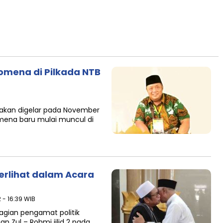
nomena di Pilkada NTB
 akan digelar pada November
ena baru mulai muncul di
erlihat dalam Acara
2 - 16:39 WIB
agian pengamat politik
 Zul – Rohmi jilid 2 pada