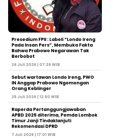
Presedium FPII : Labeli “Londo Ireng
Pada Insan Pers”, Membuka Fakta
Bahwa Prabowo Negarawan Tak
Berbobot
26 Juli 2026 | 07:29 WIB
Sebut wartawan Londo Ireng, PWO
IN Anggap Prabowo Ngomongan
Orang Keblinger
25 Juli 2026 | 12:50 WIB
Raperda Pertanggungjawaban
APBD 2025 diterima, Pemda Lombok
Timur Janji Tindaklanjuti
Rekomendasi DPRD
7 Juli 2026 | 17:01 WIB