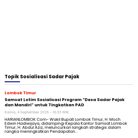
Topik
Sosialisasi Sadar Pajak
Lombok Timur
Samsat Lotim Sosialisasi Program “Desa Sadar Pajak
dan Mandiri” untuk Tingkatkan PAD
Kamis, 4 September 2025 - 16:33 WIB
HARIANLOMBOK.Com- Wakil Bupati Lombok Timur, H. Moch.
Edwin Hadiwijaya, didampingi Kepala Kantor Samsat Lombok
Timur, H. Abdul Aziz, meluncurkan langkah strategis dalam
rangka meningkatkan Pendapatan…