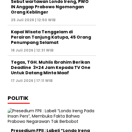
Sebut wartawan Londo Ireng, PWO
IN Anggap Prabowo Ngomongan
Orang Keblinger
25 Juli 2026 | 12:50 WIB
Kapal Wisata Tenggelam di
Perairan Tanjung Katupa, 45 Orang
Penumpang Selamat
18 Juli 2026 | 12:31 WIB
Tegas, TGH. Muhlis Ibrahim Berikan
Deadline 3×24 Jam Kepada TV One
Untuk Datang Minta Maaf
17 Juli 2026 | 17:11 WIB
POLITIK
Presedium FPII : Labeli “Londo Ireng