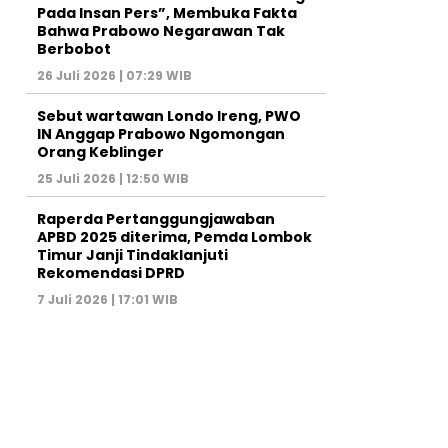
Pada Insan Pers”, Membuka Fakta
Bahwa Prabowo Negarawan Tak
Berbobot
26 Juli 2026 | 07:29 WIB
Sebut wartawan Londo Ireng, PWO
IN Anggap Prabowo Ngomongan
Orang Keblinger
25 Juli 2026 | 12:50 WIB
Raperda Pertanggungjawaban
APBD 2025 diterima, Pemda Lombok
Timur Janji Tindaklanjuti
Rekomendasi DPRD
7 Juli 2026 | 17:01 WIB