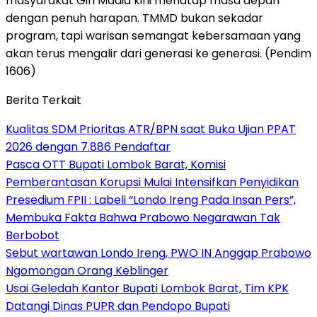
masyarakat Giri Madia kini menatap masa depan
dengan penuh harapan. TMMD bukan sekadar
program, tapi warisan semangat kebersamaan yang
akan terus mengalir dari generasi ke generasi. (Pendim
1606)
Berita Terkait
Kualitas SDM Prioritas ATR/BPN saat Buka Ujian PPAT
2026 dengan 7.886 Pendaftar
Pasca OTT Bupati Lombok Barat, Komisi
Pemberantasan Korupsi Mulai Intensifkan Penyidikan
Presedium FPII : Labeli “Londo Ireng Pada Insan Pers”,
Membuka Fakta Bahwa Prabowo Negarawan Tak
Berbobot
Sebut wartawan Londo Ireng, PWO IN Anggap Prabowo
Ngomongan Orang Keblinger
Usai Geledah Kantor Bupati Lombok Barat, Tim KPK
Datangi Dinas PUPR dan Pendopo Bupati