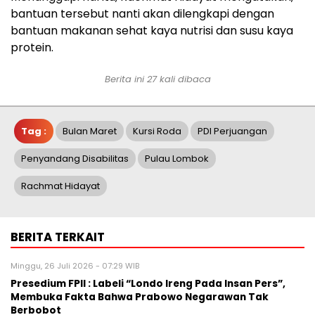
bantuan tersebut nanti akan dilengkapi dengan
bantuan makanan sehat kaya nutrisi dan susu kaya
protein.
Berita ini 27 kali dibaca
Tag :
Bulan Maret
Kursi Roda
PDI Perjuangan
Penyandang Disabilitas
Pulau Lombok
Rachmat Hidayat
BERITA TERKAIT
Minggu, 26 Juli 2026 - 07:29 WIB
Presedium FPII : Labeli “Londo Ireng Pada Insan Pers”,
Membuka Fakta Bahwa Prabowo Negarawan Tak
Berbobot