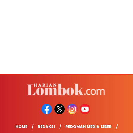
HOME
REDAKSI
PEDOMAN MEDIA SIBER