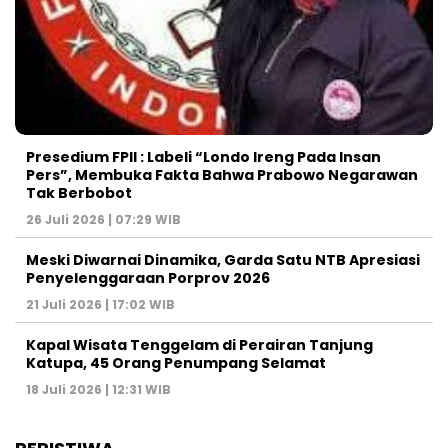
Presedium FPII : Labeli “Londo Ireng Pada Insan
Pers”, Membuka Fakta Bahwa Prabowo Negarawan
Tak Berbobot
26 Juli 2026 | 07:29 WIB
Meski Diwarnai Dinamika, Garda Satu NTB Apresiasi
Penyelenggaraan Porprov 2026 ‎
21 Juli 2026 | 17:02 WIB
Kapal Wisata Tenggelam di Perairan Tanjung
Katupa, 45 Orang Penumpang Selamat
18 Juli 2026 | 12:31 WIB