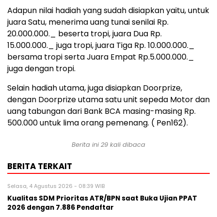
Adapun nilai hadiah yang sudah disiapkan yaitu, untuk
juara Satu, menerima uang tunai senilai Rp.
20.000.000._ beserta tropi, juara Dua Rp.
15.000.000._ juga tropi, juara Tiga Rp. 10.000.000._
bersama tropi serta Juara Empat Rp.5.000.000._
juga dengan tropi.
Selain hadiah utama, juga disiapkan Doorprize,
dengan Doorprize utama satu unit sepeda Motor dan
uang tabungan dari Bank BCA masing-masing Rp.
500.000 untuk lima orang pemenang. ( Pen162).
Berita ini 29 kali dibaca
BERITA TERKAIT
Selasa, 4 Agustus 2026 - 08:39 WIB
Kualitas SDM Prioritas ATR/BPN saat Buka Ujian PPAT
2026 dengan 7.886 Pendaftar