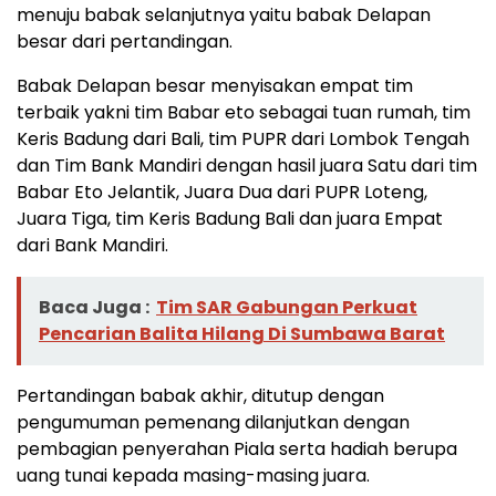
menuju babak selanjutnya yaitu babak Delapan
besar dari pertandingan.
Babak Delapan besar menyisakan empat tim
terbaik yakni tim Babar eto sebagai tuan rumah, tim
Keris Badung dari Bali, tim PUPR dari Lombok Tengah
dan Tim Bank Mandiri dengan hasil juara Satu dari tim
Babar Eto Jelantik, Juara Dua dari PUPR Loteng,
Juara Tiga, tim Keris Badung Bali dan juara Empat
dari Bank Mandiri.
Baca Juga :
Tim SAR Gabungan Perkuat
Pencarian Balita Hilang Di Sumbawa Barat
Pertandingan babak akhir, ditutup dengan
pengumuman pemenang dilanjutkan dengan
pembagian penyerahan Piala serta hadiah berupa
uang tunai kepada masing-masing juara.