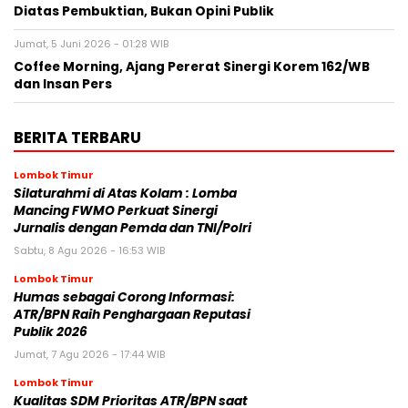
Diatas Pembuktian, Bukan Opini Publik
Jumat, 5 Juni 2026 - 01:28 WIB
Coffee Morning, Ajang Pererat Sinergi Korem 162/WB
dan Insan Pers
BERITA TERBARU
Lombok Timur
Silaturahmi di Atas Kolam : Lomba
Mancing FWMO Perkuat Sinergi
Jurnalis dengan Pemda dan TNI/Polri
Sabtu, 8 Agu 2026 - 16:53 WIB
Lombok Timur
Humas sebagai Corong Informasi:
ATR/BPN Raih Penghargaan Reputasi
Publik 2026
Jumat, 7 Agu 2026 - 17:44 WIB
Lombok Timur
Kualitas SDM Prioritas ATR/BPN saat