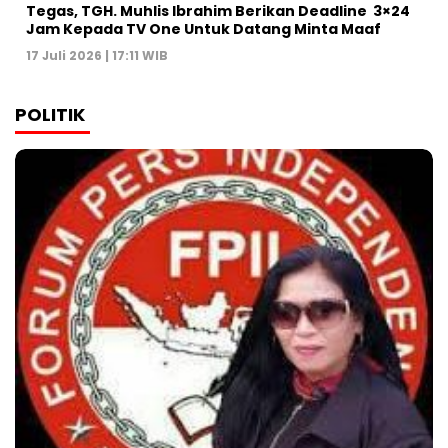
Tegas, TGH. Muhlis Ibrahim Berikan Deadline 3×24
Jam Kepada TV One Untuk Datang Minta Maaf
17 Juli 2026 | 17:11 WIB
POLITIK