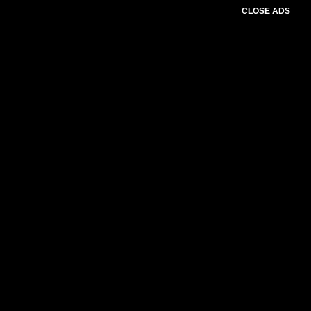
CLOSE ADS