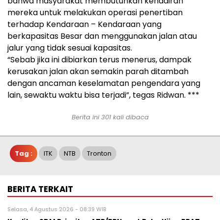
bahwa masyarakat membutuhkan kehadiran
mereka untuk melakukan operasi penertiban
terhadap Kendaraan – Kendaraan yang
berkapasitas Besar dan menggunakan jalan atau
jalur yang tidak sesuai kapasitas.
“Sebab jika ini dibiarkan terus menerus, dampak
kerusakan jalan akan semakin parah ditambah
dengan ancaman keselamatan pengendara yang
lain, sewaktu waktu bisa terjadi”, tegas Ridwan. ***
Berita ini 301 kali dibaca
Tag :
ITK
NTB
Tronton
BERITA TERKAIT
Selasa, 4 Agustus 2026 - 08:39 WIB