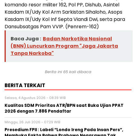
komando resor militer 162, Pol PP, Dishub, Asintel
Kasdam IX/Udy Kol Arm Sarkistan Sihaloho, Asops
Kasdam IX/Udy Kol Inf Septa Viandi Dwi, serta para
Dansubsatgas Pam VVIP. (Penrem-162)
Baca Juga :
Badan Narkotika Nasional
(BNN) Luncurkan Program "Jaga Jakarta
Tanpa Narkoba"
Berita ini 65 kali dibaca
BERITA TERKAIT
Selasa, 4 Agustus 2026 - 08:39 WIB
Kualitas SDM Prioritas ATR/BPN saat Buka Ujian PPAT
2026 dengan 7.886 Pendaftar
Minggu, 26 Juli 2026 - 07:29 WIB
Presedium FPII : Labeli “Londo Ireng Pada Insan Pers”,
Membuka Fakta Bahwa Prabowo Negarawan Tak