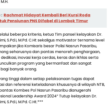
, M.H.
:
Rachmat Hidayat Kembali Beri Kursi Roda
ntuk Pensiunan PNS Difabel di Lombok Timur
alui beberpa kriteria, ketua Tim pansel kelayakan Dr.
imi, S.Pd.I, M.Pd. C.Ht sekaligus motivastor ternama level
mpaikan jika Komisaris besar Polisi Nasrun Pasaribu,
memang seharusnya dan pantas menoreh penghargaan,
dedikasi, inovasi kerja cerdas, keras dan ikhlas serta
culkan program yang bermanfaat dan sangat
 bagi banyak orang.
yang tinggi dalam setiap pelaksanaan tugas dapat
asi dan referensi keteladanan khususnya di wilayah NTB,
pantas Kombes Pol Nasrun Pasaribu dianugerahi
fesional Leadership Award 2024” Tutup kelayakan Dr.
mi, S.Pd.I, M.Pd. C.Ht.***