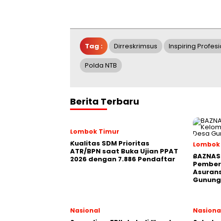
Tag :
Dirreskrimsus
Inspiring Profe
Polda NTB
Berita Terbaru
Lombok Timur
Kualitas SDM Prioritas
Lombok
ATR/BPN saat Buka Ujian PPAT
BAZNAS 
2026 dengan 7.886 Pendaftar
Pember
Asurans
Gunung
Nasional
Nasiona