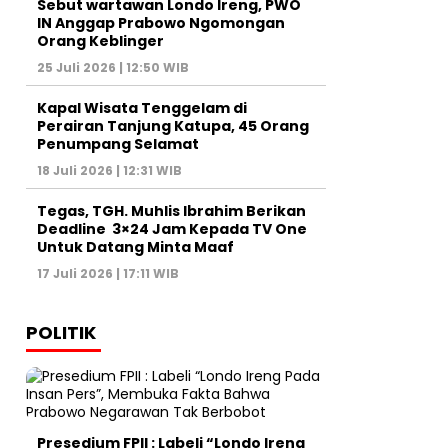
Sebut wartawan Londo Ireng, PWO
IN Anggap Prabowo Ngomongan
Orang Keblinger
25 Juli 2026 | 12:50 WIB
Kapal Wisata Tenggelam di
Perairan Tanjung Katupa, 45 Orang
Penumpang Selamat
18 Juli 2026 | 12:31 WIB
Tegas, TGH. Muhlis Ibrahim Berikan
Deadline 3×24 Jam Kepada TV One
Untuk Datang Minta Maaf
17 Juli 2026 | 17:11 WIB
POLITIK
Presedium FPII : Labeli “Londo Ireng