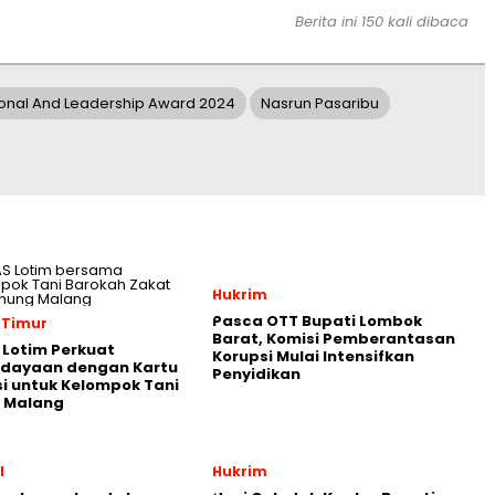
Berita ini 150 kali dibaca
sional And Leadership Award 2024
Nasrun Pasaribu
Hukrim
Pasca OTT Bupati Lombok
 Timur
Barat, Komisi Pemberantasan
Lotim Perkuat
Korupsi Mulai Intensifkan
dayaan dengan Kartu
Penyidikan
i untuk Kelompok Tani
 Malang
l
Hukrim