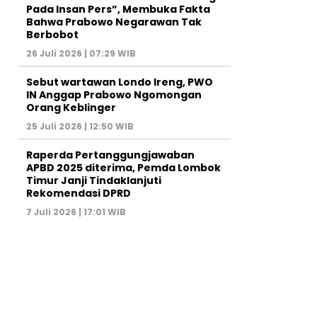
Pada Insan Pers”, Membuka Fakta
Bahwa Prabowo Negarawan Tak
Berbobot
26 Juli 2026 | 07:29 WIB
Sebut wartawan Londo Ireng, PWO
IN Anggap Prabowo Ngomongan
Orang Keblinger
25 Juli 2026 | 12:50 WIB
Raperda Pertanggungjawaban
APBD 2025 diterima, Pemda Lombok
Timur Janji Tindaklanjuti
Rekomendasi DPRD
7 Juli 2026 | 17:01 WIB