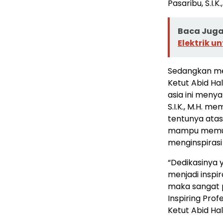
Pasaribu, S.I.K.
Baca Juga 
Elektrik u
Sedangkan mel
Ketut Abid Hal
asia ini menya
S.I.K., M.H. 
tentunya atas 
mampu memun
menginspirasi
“Dedikasinya 
menjadi inspir
maka sangat 
Inspiring Pro
Ketut Abid Hali