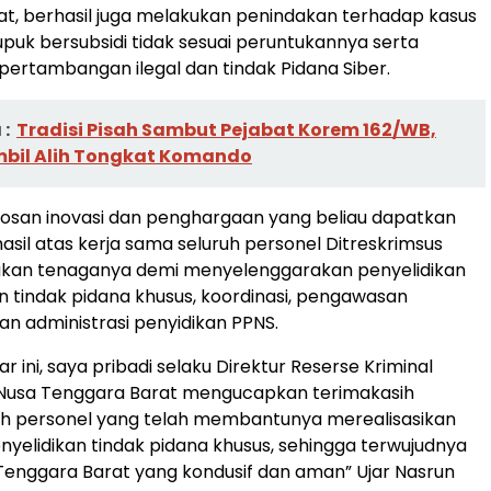
t, berhasil juga melakukan penindakan terhadap kasus
puk bersubsidi tidak sesuai peruntukannya serta
rtambangan ilegal dan tindak Pidana Siber.
:
Tradisi Pisah Sambut Pejabat Korem 162/WB,
bil Alih Tongkat Komando
osan inovasi dan penghargaan yang beliau dapatkan
asil atas kerja sama seluruh personel Ditreskrimsus
kan tenaganya demi menyelenggarakan penyelidikan
n tindak pidana khusus, koordinasi, pengawasan
dan administrasi penyidikan PPNS.
r ini, saya pribadi selaku Direktur Reserse Kriminal
 Nusa Tenggara Barat mengucapkan terimakasih
uh personel yang telah membantunya merealisasikan
enyelidikan tindak pidana khusus, sehingga terwujudnya
Tenggara Barat yang kondusif dan aman” Ujar Nasrun