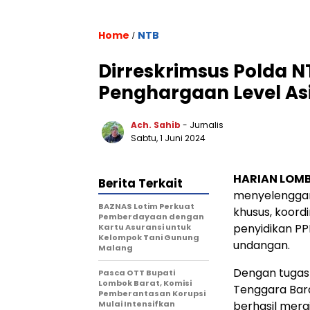
Home
NTB
/
Dirreskrimsus Polda 
Penghargaan Level As
Ach. Sahib
- Jurnalis
Sabtu, 1 Juni 2024
HARIAN LOM
Berita Terkait
menyelenggara
BAZNAS Lotim Perkuat
khusus, koord
Pemberdayaan dengan
penyidikan P
Kartu Asuransi untuk
Kelompok Tani Gunung
undangan.
Malang
Dengan tugas 
Pasca OTT Bupati
Lombok Barat, Komisi
Tenggara Barat
Pemberantasan Korupsi
Mulai Intensifkan
berhasil mera