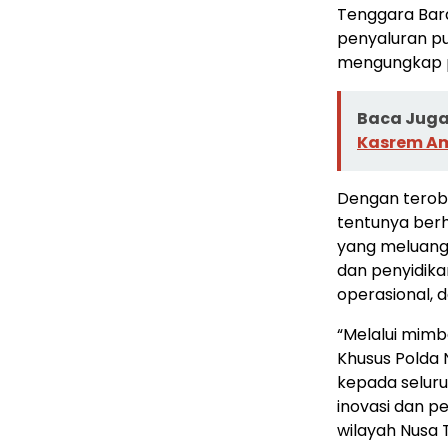
Tenggara Bara
penyaluran pu
mengungkap pe
Baca Juga 
Kasrem Am
Dengan terob
tentunya berh
yang meluang
dan penyidika
operasional, 
“Melalui mimba
Khusus Polda
kepada selur
inovasi dan p
wilayah Nusa 