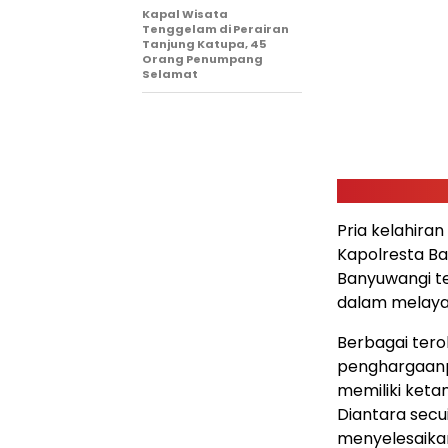
Kapal Wisata
Tenggelam di Perairan
Tanjung Katupa, 45
Orang Penumpang
Selamat
Pria kelahiran
Kapolresta B
Banyuwangi te
dalam melaya
Berbagai tero
penghargaanp
memiliki ketan
Diantara secu
menyelesaikan