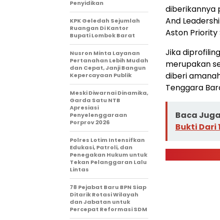
Penyidikan
diberikannya 
And Leadershi
KPK Geledah Sejumlah
Ruangan Di Kantor
Aston Priority
Bupati Lombok Barat
Jika diprofilin
Nusron Minta Layanan
Pertanahan Lebih Mudah
merupakan seo
dan Cepat, Janji Bangun
diberi amanah
Kepercayaan Publik
Tenggara Barat
Meski Diwarnai Dinamika,
Garda Satu NTB
Apresiasi
Baca Juga 
Penyelenggaraan
Porprov 2026 ‎
Bukti Dari
Polres Lotim Intensifkan
Edukasi, Patroli, dan
Penegakan Hukum untuk
Tekan Pelanggaran Lalu
Lintas
78 Pejabat Baru BPN Siap
Ditarik Rotasi Wilayah
dan Jabatan untuk
Percepat Reformasi SDM