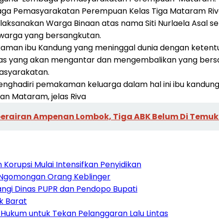
a Pemasyarakatan Perempuan Kelas Tiga Mataram Riva D
sanakan Warga Binaan atas nama Siti Nurlaela Asal sen
 warga yang bersangkutan.
kaman ibu Kandung yang meninggal dunia dengan ketentu
s yang akan mengantar dan mengembalikan yang bersa
asyarakatan.
enghadiri pemakaman keluarga dalam hal ini ibu kandu
n Mataram, jelas Riva
perairan Ampenan Lombok, Tiga ABK Belum Di Temu
orupsi Mulai Intensifkan Penyidikan
 Ngomongan Orang Keblinger
angi Dinas PUPR dan Pendopo Bupati
k Barat
an Hukum untuk Tekan Pelanggaran Lalu Lintas