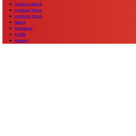
Lombok Barat
Lombok Timur
Lombok Utara
News
Peristiwa
Politik
Hukrim