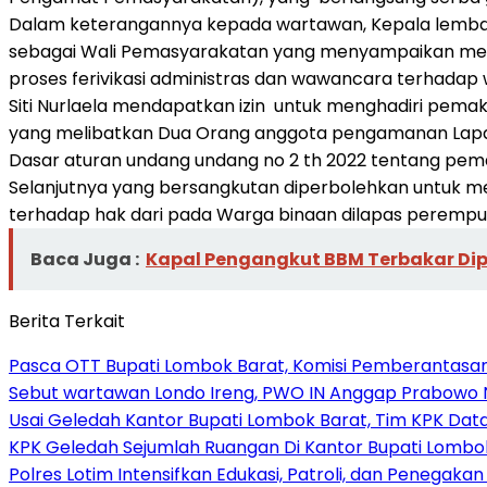
Dalam keterangannya kepada wartawan, Kepala lembag
sebagai Wali Pemasyarakatan yang menyampaikan melak
proses ferivikasi administras dan wawancara terhadap
Siti Nurlaela mendapatkan izin untuk menghadiri pema
yang melibatkan Dua Orang anggota pengamanan Lapa
Dasar aturan undang undang no 2 th 2022 tentang pem
Selanjutnya yang bersangkutan diperbolehkan untuk m
terhadap hak dari pada Warga binaan dilapas perempua
Baca Juga :
Kapal Pengangkut BBM Terbakar Di
Berita Terkait
Pasca OTT Bupati Lombok Barat, Komisi Pemberantasan K
Sebut wartawan Londo Ireng, PWO IN Anggap Prabowo
Usai Geledah Kantor Bupati Lombok Barat, Tim KPK Dat
KPK Geledah Sejumlah Ruangan Di Kantor Bupati Lombo
Polres Lotim Intensifkan Edukasi, Patroli, dan Penegak