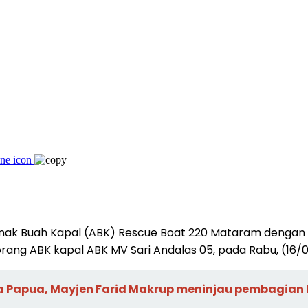
k Buah Kapal (ABK) Rescue Boat 220 Mataram dengan me
ng ABK kapal ABK MV Sari Andalas 05, pada Rabu, (16/0
ara Papua, Mayjen Farid Makrup meninjau pembagia