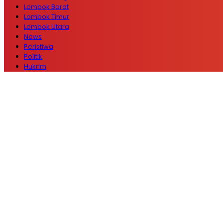
Lombok Barat
Lombok Timur
Lombok Utara
News
Peristiwa
Politik
Hukrim