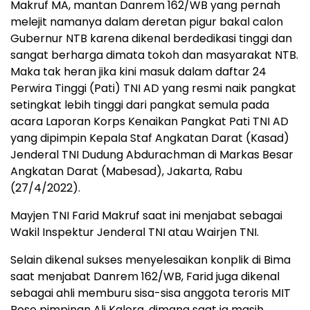
Makruf MA, mantan Danrem 162/WB yang pernah
melejit namanya dalam deretan pigur bakal calon
Gubernur NTB karena dikenal berdedikasi tinggi dan
sangat berharga dimata tokoh dan masyarakat NTB.
Maka tak heran jika kini masuk dalam daftar 24
Perwira Tinggi (Pati) TNI AD yang resmi naik pangkat
setingkat lebih tinggi dari pangkat semula pada
acara Laporan Korps Kenaikan Pangkat Pati TNI AD
yang dipimpin Kepala Staf Angkatan Darat (Kasad)
Jenderal TNI Dudung Abdurachman di Markas Besar
Angkatan Darat (Mabesad), Jakarta, Rabu
(27/4/2022).
Mayjen TNI Farid Makruf saat ini menjabat sebagai
Wakil Inspektur Jenderal TNI atau Wairjen TNI.
Selain dikenal sukses menyelesaikan konplik di Bima
saat menjabat Danrem 162/WB, Farid juga dikenal
sebagai ahli memburu sisa-sisa anggota teroris MIT
Poso pimpinan Ali Kalora, dimana saat ia masih