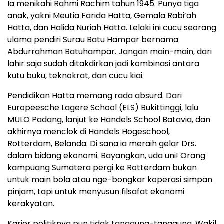
Ia menikahi Rahmi Rachim tahun 1945. Punya tiga
anak, yakni Meutia Farida Hatta, Gemala Rabi’ah
Hatta, dan Halida Nuriah Hatta. Lelaki ini cucu seorang
ulama pendiri Surau Batu Hampar bernama
Abdurrahman Batuhampar. Jangan main-main, dari
lahir saja sudah ditakdirkan jadi kombinasi antara
kutu buku, teknokrat, dan cucu kiai.
Pendidikan Hatta memang rada absurd. Dari
Europeesche Lagere School (ELS) Bukittinggi, lalu
MULO Padang, lanjut ke Handels School Batavia, dan
akhirnya menclok di Handels Hogeschool,
Rotterdam, Belanda. Di sana ia meraih gelar Drs.
dalam bidang ekonomi. Bayangkan, uda uni! Orang
kampuang Sumatera pergi ke Rotterdam bukan
untuk main bola atau nge-bongkar koperasi simpan
pinjam, tapi untuk menyusun filsafat ekonomi
kerakyatan.
Karier politiknya pun tidak tanggung-tanggung. Wakil