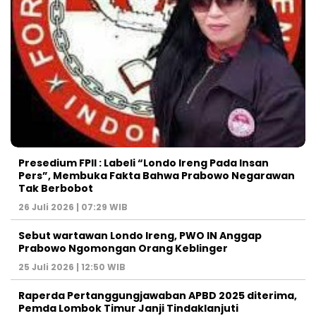
Presedium FPII : Labeli “Londo Ireng Pada Insan
Pers”, Membuka Fakta Bahwa Prabowo Negarawan
Tak Berbobot
26 Juli 2026 | 07:29 WIB
Sebut wartawan Londo Ireng, PWO IN Anggap
Prabowo Ngomongan Orang Keblinger
25 Juli 2026 | 12:50 WIB
Raperda Pertanggungjawaban APBD 2025 diterima,
Pemda Lombok Timur Janji Tindaklanjuti