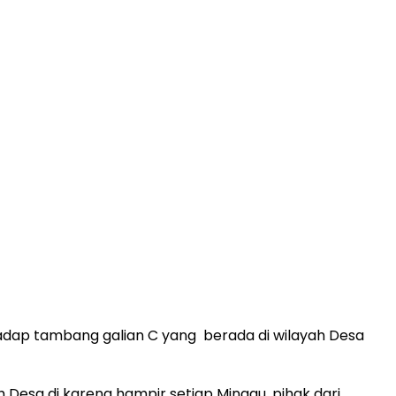
rhadap tambang galian C yang berada di wilayah Desa
Desa di karena hampir setiap Minggu, pihak dari