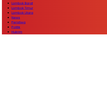
Lombok Barat
Lombok Timur
Lombok Utara
News
Peristiwa
Politik
Hukrim