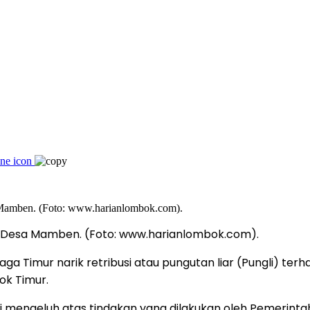
ah Desa Mamben. (Foto: www.harianlombok.com).
aga Timur narik retribusi atau pungutan liar (Pungli) te
k Timur.
mengeluh atas tindakan yang dilakukan oleh Pemerintah 