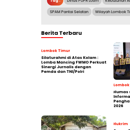
Tag :
Dinas PUPR Lotim
Kebutuhan A
SPAM Pantai Selatan
Wilayah Lombok T
Berita Terbaru
Lombok Timur
Silaturahmi di Atas Kolam :
Lomba Mancing FWMO Perkuat
Sinergi Jurnalis dengan
Pemda dan TNI/Polri
Lombok
Humas 
Informa
Penghar
2026
Hukrim