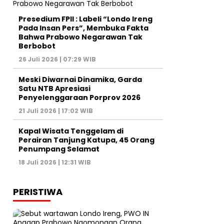
Presedium FPII : Labeli “Londo Ireng
Pada Insan Pers”, Membuka Fakta
Bahwa Prabowo Negarawan Tak
Berbobot
26 Juli 2026 | 07:29 WIB
Meski Diwarnai Dinamika, Garda
Satu NTB Apresiasi
Penyelenggaraan Porprov 2026 ‎
21 Juli 2026 | 17:02 WIB
Kapal Wisata Tenggelam di
Perairan Tanjung Katupa, 45 Orang
Penumpang Selamat
18 Juli 2026 | 12:31 WIB
PERISTIWA