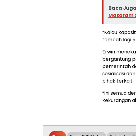
Baca Juga 
Mataram S
“Kalau kapasita
tambah lagi 5 
Erwin meneka
bergantung p
pemerintah de
sosialisasi d
pihak terkait.
“Ini semua de
kekurangan ai