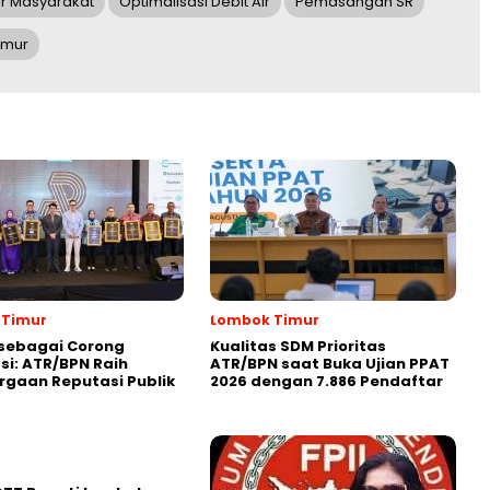
ir Masyarakat
Optimalisasi Debit Air
Pemasangan SR
imur
 Timur
Lombok Timur
sebagai Corong
Kualitas SDM Prioritas
si: ATR/BPN Raih
ATR/BPN saat Buka Ujian PPAT
gaan Reputasi Publik
2026 dengan 7.886 Pendaftar