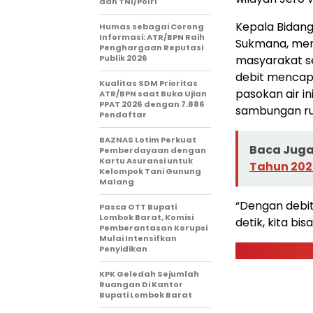
dan TNI/Polri
Kepala Bidang
Humas sebagai Corong
Informasi: ATR/BPN Raih
Sukmana, menj
Penghargaan Reputasi
Publik 2026
masyarakat se
debit mencapa
Kualitas SDM Prioritas
pasokan air i
ATR/BPN saat Buka Ujian
PPAT 2026 dengan 7.886
sambungan r
Pendaftar
BAZNAS Lotim Perkuat
Baca Juga 
Pemberdayaan dengan
Kartu Asuransi untuk
Tahun 202
Kelompok Tani Gunung
Malang
“Dengan debit 
Pasca OTT Bupati
Lombok Barat, Komisi
detik, kita bis
Pemberantasan Korupsi
Mulai Intensifkan
Penyidikan
KPK Geledah Sejumlah
Ruangan Di Kantor
Bupati Lombok Barat