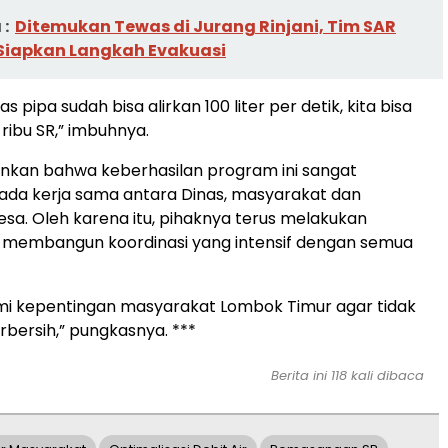
:
Ditemukan Tewas di Jurang Rinjani, Tim SAR
iapkan Langkah Evakuasi
s pipa sudah bisa alirkan 100 liter per detik, kita bisa
ribu SR,” imbuhnya.
nkan bahwa keberhasilan program ini sangat
ada kerja sama antara Dinas, masyarakat dan
sa. Oleh karena itu, pihaknya terus melakukan
an membangun koordinasi yang intensif dengan semua
mi kepentingan masyarakat Lombok Timur agar tidak
rbersih,” pungkasnya. ***
Berita ini 118 kali dibaca