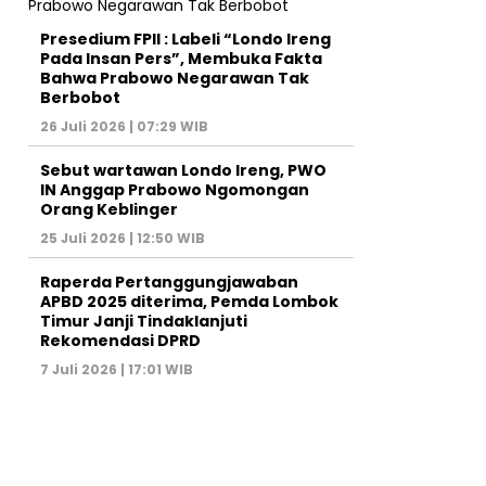
Presedium FPII : Labeli “Londo Ireng
Pada Insan Pers”, Membuka Fakta
Bahwa Prabowo Negarawan Tak
Berbobot
26 Juli 2026 | 07:29 WIB
Sebut wartawan Londo Ireng, PWO
IN Anggap Prabowo Ngomongan
Orang Keblinger
25 Juli 2026 | 12:50 WIB
Raperda Pertanggungjawaban
APBD 2025 diterima, Pemda Lombok
Timur Janji Tindaklanjuti
Rekomendasi DPRD
7 Juli 2026 | 17:01 WIB