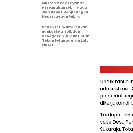
Nusron Minta Layanan
Pertanahan Lebih Mudah
dan Cepat, Janji Bangun
Kepercayaan Publik
Polres Lotim Intensifkan
Edukasi, Patroli, dan
Penegakan Hukum untuk
Tekan Pelanggaran Lalu
Lintas
Untuk tahun i
administrasi.
penandatanga
dikerjakan di 
Terdapat lima
yaitu Desa Pe
Sukaraja. Tot