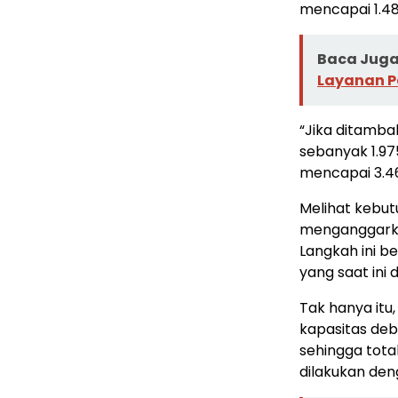
mencapai 1.48
Baca Juga 
Layanan P
“Jika ditamb
sebanyak 1.97
mencapai 3.462
Melihat kebut
menganggarka
Langkah ini be
yang saat ini d
Tak hanya it
kapasitas debit
sehingga total
dilakukan den