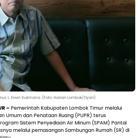
ur, L. Erwin Sukmana. (Foto: Harian Lombok/Oyan).
UR –
Pemerintah Kabupaten Lombok Timur melalui
aan Umum dan Penataan Ruang (PUPR) terus
rogram Sistem Penyediaan Air Minum (SPAM) Pantai
susnya melalui pemasangan Sambungan Rumah (SR) di
Waru.