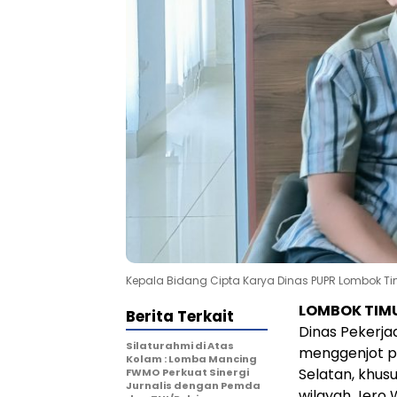
Kepala Bidang Cipta Karya Dinas PUPR Lombok Tim
LOMBOK TIM
Berita Terkait
Dinas Pekerj
Silaturahmi di Atas
menggenjot p
Kolam : Lomba Mancing
Selatan, khu
FWMO Perkuat Sinergi
Jurnalis dengan Pemda
wilayah Jero 