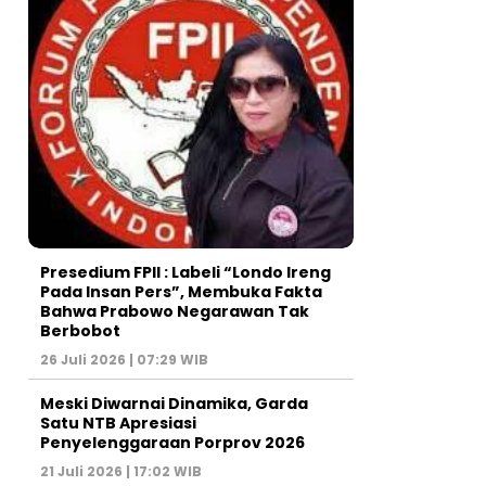
Presedium FPII : Labeli “Londo Ireng
Pada Insan Pers”, Membuka Fakta
Bahwa Prabowo Negarawan Tak
Berbobot
26 Juli 2026 | 07:29 WIB
Meski Diwarnai Dinamika, Garda
Satu NTB Apresiasi
Penyelenggaraan Porprov 2026 ‎
21 Juli 2026 | 17:02 WIB