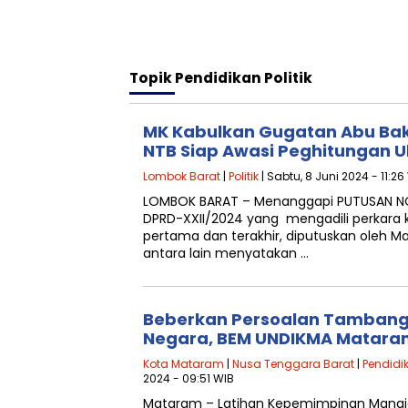
Topik
Pendidikan Politik
MK Kabulkan Gugatan Abu Bakar
NTB Siap Awasi Peghitungan 
Lombok Barat
|
Politik
| Sabtu, 8 Juni 2024 - 11:26
LOMBOK BARAT – Menanggapi PUTUSAN N
DPRD-XXII/2024 yang mengadili perkara k
pertama dan terakhir, diputuskan oleh M
antara lain menyatakan …
Beberkan Persoalan Tambang
Negara, BEM UNDIKMA Matara
Kota Mataram
|
Nusa Tenggara Barat
|
Pendidi
2024 - 09:51 WIB
Mataram – Latihan Kepemimpinan Mana