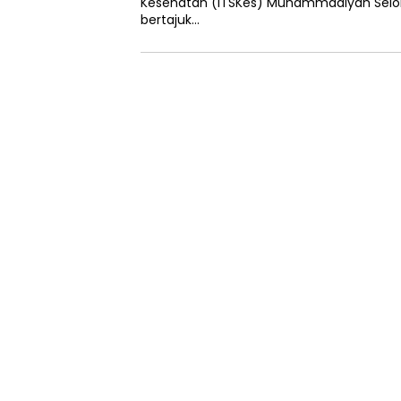
Kesehatan (ITSKes) Muhammadiyah Selon
bertajuk…