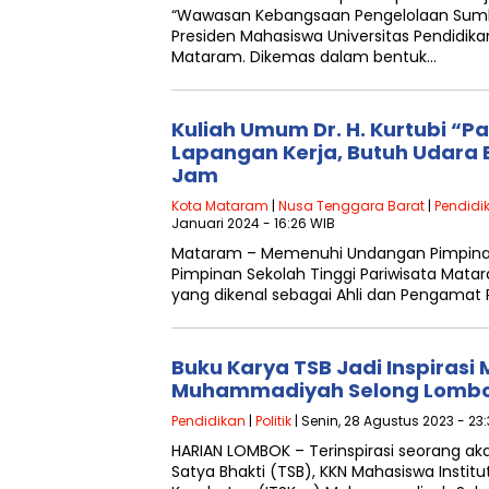
“Wawasan Kebangsaan Pengelolaan Sumb
Presiden Mahasiswa Universitas Pendidik
Mataram. Dikemas dalam bentuk…
Kuliah Umum Dr. H. Kurtubi “P
Lapangan Kerja, Butuh Udara 
Jam
Kota Mataram
|
Nusa Tenggara Barat
|
Pendidi
Januari 2024 - 16:26 WIB
Mataram – Memenuhi Undangan Pimpinan
Pimpinan Sekolah Tinggi Pariwisata Matar
yang dikenal sebagai Ahli dan Pengamat
Buku Karya TSB Jadi Inspirasi
Muhammadiyah Selong Lombo
Pendidikan
|
Politik
| Senin, 28 Agustus 2023 - 23
HARIAN LOMBOK – Terinspirasi seorang a
Satya Bhakti (TSB), KKN Mahasiswa Institu