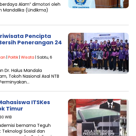
erdaya Alam” dimotori oleh
an Mandalika (Undikma)
ariwisata Pencipta
Bersih Penerangan 24
kan
|
Politik
|
Wisata
| Sabtu, 6
 Dr. Halus Mandala
am, Tokoh Nasional Asal NTB
 Perminyakan…
 Mahasiswa ITSKes
k Timur
:30 WIB
kademisi bernama Teguh
t Teknologi Sosial dan