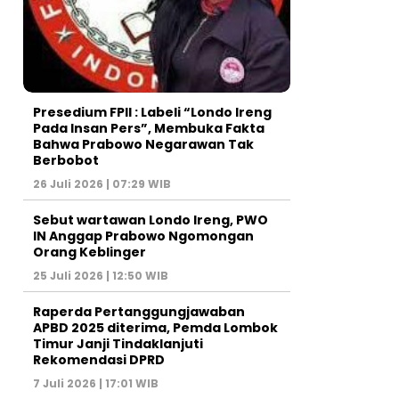
Presedium FPII : Labeli “Londo Ireng
Pada Insan Pers”, Membuka Fakta
Bahwa Prabowo Negarawan Tak
Berbobot
26 Juli 2026 | 07:29 WIB
Sebut wartawan Londo Ireng, PWO
IN Anggap Prabowo Ngomongan
Orang Keblinger
25 Juli 2026 | 12:50 WIB
Raperda Pertanggungjawaban
APBD 2025 diterima, Pemda Lombok
Timur Janji Tindaklanjuti
Rekomendasi DPRD
7 Juli 2026 | 17:01 WIB