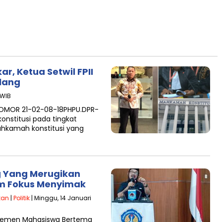
, Ketua Setwil FPII
Ulang
 WIB
OMOR 21-02-08-18PHPU.DPR-
onstitusi pada tingkat
ahkamah konstitusi yang
 Yang Merugikan
m Fokus Menyimak
kan
|
Politik
| Minggu, 14 Januari
jemen Mahasiswa Bertema