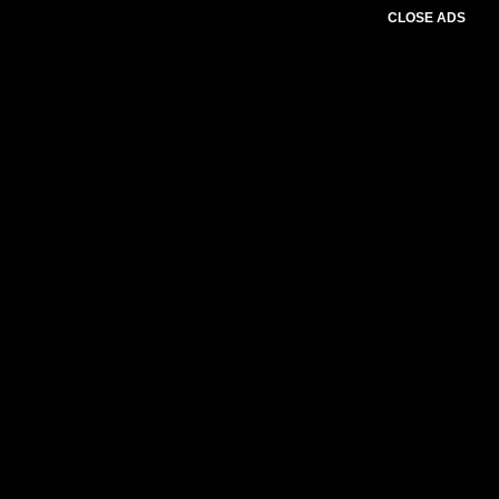
CLOSE ADS
Baca Juga :
Tim Intel Korem 162/WB
Bongkar Pengiriman Ganja Asal Medan