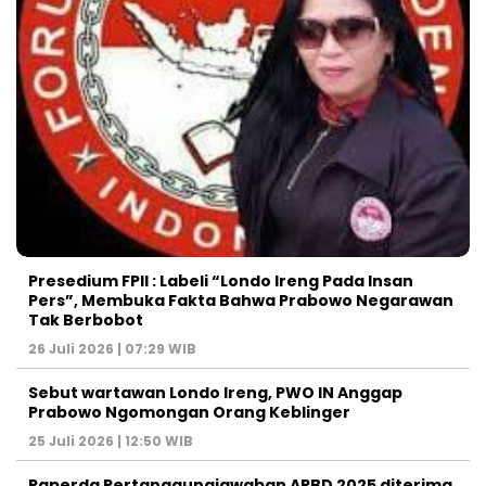
Presedium FPII : Labeli “Londo Ireng Pada Insan
Pers”, Membuka Fakta Bahwa Prabowo Negarawan
Tak Berbobot
26 Juli 2026 | 07:29 WIB
Sebut wartawan Londo Ireng, PWO IN Anggap
Prabowo Ngomongan Orang Keblinger
25 Juli 2026 | 12:50 WIB
Raperda Pertanggungjawaban APBD 2025 diterima,