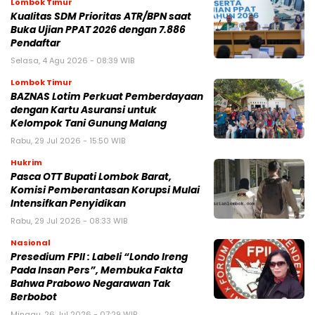
Lombok Timur
Kualitas SDM Prioritas ATR/BPN saat
Buka Ujian PPAT 2026 dengan 7.886
Pendaftar
Selasa, 4 Agu 2026 - 08:39 WIB
Lombok Timur
BAZNAS Lotim Perkuat Pemberdayaan
dengan Kartu Asuransi untuk
Kelompok Tani Gunung Malang
Rabu, 29 Jul 2026 - 15:50 WIB
Hukrim
Pasca OTT Bupati Lombok Barat,
Komisi Pemberantasan Korupsi Mulai
Intensifkan Penyidikan
Rabu, 29 Jul 2026 - 08:33 WIB
Nasional
Presedium FPII : Labeli “Londo Ireng
Pada Insan Pers”, Membuka Fakta
Bahwa Prabowo Negarawan Tak
Berbobot
Minggu, 26 Jul 2026 - 07:29 WIB