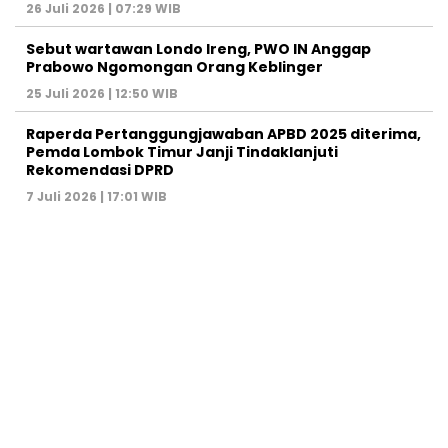
26 Juli 2026 | 07:29 WIB
Sebut wartawan Londo Ireng, PWO IN Anggap
Prabowo Ngomongan Orang Keblinger
25 Juli 2026 | 12:50 WIB
Raperda Pertanggungjawaban APBD 2025 diterima,
Pemda Lombok Timur Janji Tindaklanjuti
Rekomendasi DPRD
7 Juli 2026 | 17:01 WIB