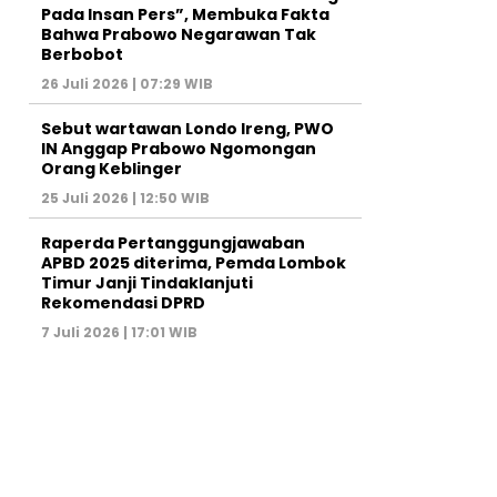
Pada Insan Pers”, Membuka Fakta
Bahwa Prabowo Negarawan Tak
Berbobot
26 Juli 2026 | 07:29 WIB
Sebut wartawan Londo Ireng, PWO
IN Anggap Prabowo Ngomongan
Orang Keblinger
25 Juli 2026 | 12:50 WIB
Raperda Pertanggungjawaban
APBD 2025 diterima, Pemda Lombok
Timur Janji Tindaklanjuti
Rekomendasi DPRD
7 Juli 2026 | 17:01 WIB