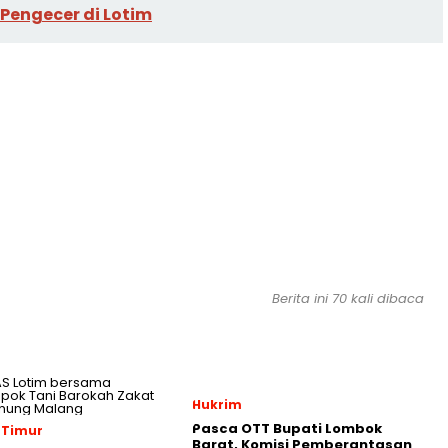
 Pengecer di Lotim
Berita ini 70 kali dibaca
Hukrim
Pasca OTT Bupati Lombok
 Timur
Barat, Komisi Pemberantasan