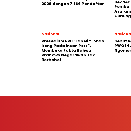
BAZNAS 
2026 dengan 7.886 Pendaftar
Pember
Asurans
Gunung
Nasional
Nasiona
Presedium FPII : Labeli “Londo
Sebut w
Ireng Pada Insan Pers”,
PWO IN
Membuka Fakta Bahwa
Ngomon
Prabowo Negarawan Tak
Berbobot