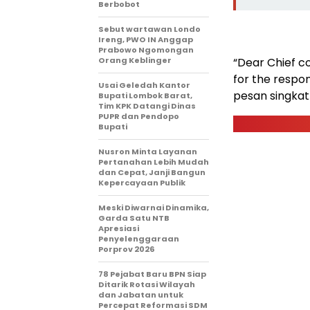
Berbobot
Sebut wartawan Londo
Ireng, PWO IN Anggap
Prabowo Ngomongan
Orang Keblinger
“Dear Chief c
for the respon
Usai Geledah Kantor
pesan singka
Bupati Lombok Barat,
Tim KPK Datangi Dinas
PUPR dan Pendopo
Bupati
Nusron Minta Layanan
Pertanahan Lebih Mudah
dan Cepat, Janji Bangun
Kepercayaan Publik
Meski Diwarnai Dinamika,
Garda Satu NTB
Apresiasi
Penyelenggaraan
Porprov 2026 ‎
78 Pejabat Baru BPN Siap
Ditarik Rotasi Wilayah
dan Jabatan untuk
Percepat Reformasi SDM