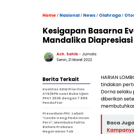
Home
Nasional
News
Olahraga
Oto
/
/
/
/
Kesigapan Basarna Ev
Mandalika Diapresiasi
Ach. Sahib
- Jurnalis
Senin, 21 Maret 2022
HARIAN LOMBO
Berita Terkait
tindakan pert
Kualitas SDM Prioritas
Dorna selaku 
ATR/BPN saat Buka Ujian
diberikan set
PPAT 2026 dengan 7.886
Pendaftar
membutuhkan 
Presedium FPII : Labeli
“Londo Ireng Pada Insan
Baca Juga 
Pers”, Membuka Fakta
Bahwa Prabowo
Kampanye 
Negarawan Tak