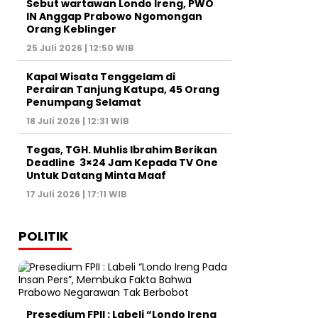
Sebut wartawan Londo Ireng, PWO
IN Anggap Prabowo Ngomongan
Orang Keblinger
25 Juli 2026 | 12:50 WIB
Kapal Wisata Tenggelam di
Perairan Tanjung Katupa, 45 Orang
Penumpang Selamat
18 Juli 2026 | 12:31 WIB
Tegas, TGH. Muhlis Ibrahim Berikan
Deadline 3×24 Jam Kepada TV One
Untuk Datang Minta Maaf
17 Juli 2026 | 17:11 WIB
POLITIK
Presedium FPII : Labeli “Londo Ireng