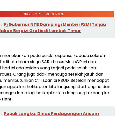
SCROLL TO RESUME CONTENT
:
Pj Gubernur NTB Dampingi Menteri P2MI Tinjau
akan Bergizi Gratis di Lombok Timur
an menekankan pada quick response kepada seluruh
 terlibat dalam siaga SAR khusus MotoGP ini dan
 hari ini ada insiden yang terjadi pada salah satu
uez. Orang juga tidak menduga setelah jatuh dan
lalu membutuhkan CT-scan di RSUD. Setelah mendapat
an sigap kru helikopter kita langsung start engine dan
enunggu lama lagi helikopter kita langsung terbang ke
 Henri.
:
Pupuk Langka, Dinas Perdagangan Ancam