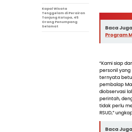
Kapal Wisata
Tenggelam di Perairan
Tanjung Katupa, 45
Orang Penumpang
Selamat
Baca Juga 
Program M
“Kami siap d
personil yang
ternyata betul
pembalap Marq
diobservasi 
perintah, deng
tidak perlu m
RSUD,” ungkap
Baca Juga 