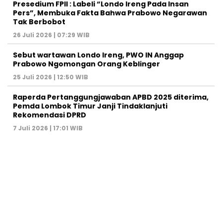
Presedium FPII : Labeli “Londo Ireng Pada Insan
Pers”, Membuka Fakta Bahwa Prabowo Negarawan
Tak Berbobot
26 Juli 2026 | 07:29 WIB
Sebut wartawan Londo Ireng, PWO IN Anggap
Prabowo Ngomongan Orang Keblinger
25 Juli 2026 | 12:50 WIB
Raperda Pertanggungjawaban APBD 2025 diterima,
Pemda Lombok Timur Janji Tindaklanjuti
Rekomendasi DPRD
7 Juli 2026 | 17:01 WIB