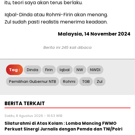
itu, teori saya akan terus berlaku.
Iqbal-Dinda atau Rohmi-Firin akan menang.
Zul sudah pasti realistis menerima keadaan.
Malaysia, 14 November 2024
Berita ini 245 kali dibaca
Tag :
Dinda
Firin
Iqbal
NW
NWDI
Pemilihan Gubernur NTB
Rohmi
TGB
Zul
BERITA TERKAIT
Sabtu, 8 Agustus 2026 - 16:53 WIB
Silaturahmi di Atas Kolam : Lomba Mancing FWMO
Perkuat Sinergi Jurnalis dengan Pemda dan TNI/Polri