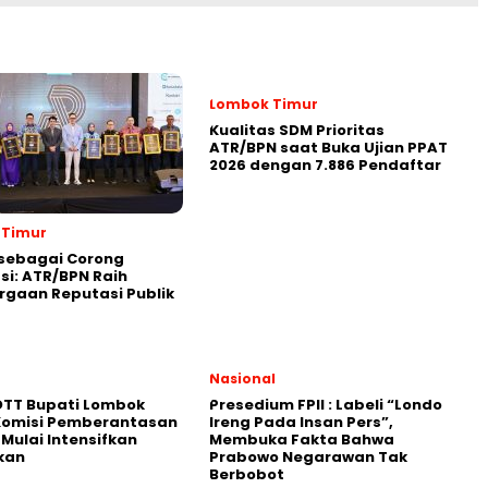
Lombok Timur
Kualitas SDM Prioritas
ATR/BPN saat Buka Ujian PPAT
2026 dengan 7.886 Pendaftar
 Timur
sebagai Corong
si: ATR/BPN Raih
gaan Reputasi Publik
Nasional
OTT Bupati Lombok
Presedium FPII : Labeli “Londo
 Komisi Pemberantasan
Ireng Pada Insan Pers”,
 Mulai Intensifkan
Membuka Fakta Bahwa
kan
Prabowo Negarawan Tak
Berbobot