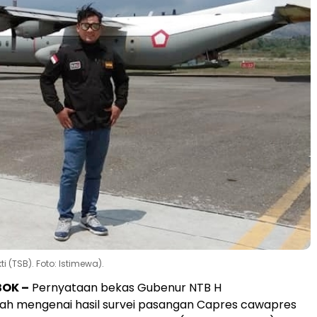
i (TSB). Foto: Istimewa).
BOK –
Pernyataan bekas Gubenur NTB H
yah mengenai hasil survei pasangan Capres cawapres