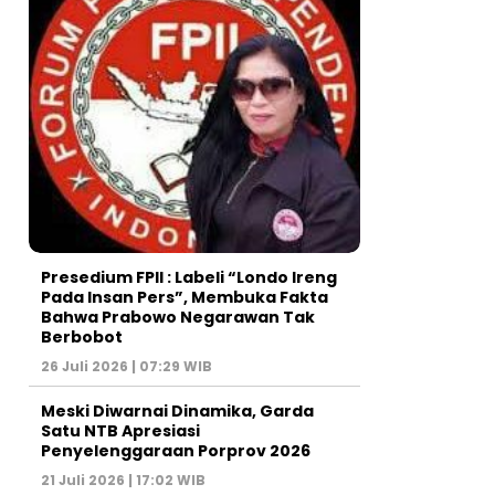
Presedium FPII : Labeli “Londo Ireng
Pada Insan Pers”, Membuka Fakta
Bahwa Prabowo Negarawan Tak
Berbobot
26 Juli 2026 | 07:29 WIB
Meski Diwarnai Dinamika, Garda
Satu NTB Apresiasi
Penyelenggaraan Porprov 2026 ‎
21 Juli 2026 | 17:02 WIB