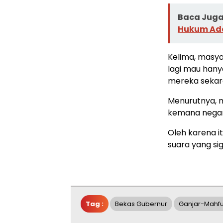
Baca Juga 
Hukum Adat
Kelima, masya
lagi mau hany
mereka sekara
Menurutnya, 
kemana negara
Oleh karena 
suara yang sig
Tag :
Bekas Gubernur
Ganjar-Mahf