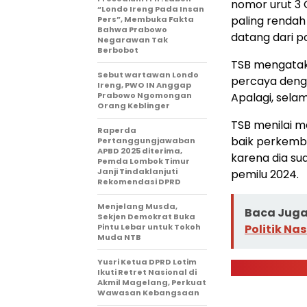
nomor urut 3
“Londo Ireng Pada Insan
paling rendah
Pers”, Membuka Fakta
Bahwa Prabowo
datang dari po
Negarawan Tak
Berbobot
TSB mengatak
Sebut wartawan Londo
percaya denga
Ireng, PWO IN Anggap
Prabowo Ngomongan
Apalagi, sel
Orang Keblinger
TSB menilai m
Raperda
baik perkemba
Pertanggungjawaban
APBD 2025 diterima,
karena dia sud
Pemda Lombok Timur
Janji Tindaklanjuti
pemilu 2024.
Rekomendasi DPRD
Menjelang Musda,
Baca Juga 
Sekjen Demokrat Buka
Pintu Lebar untuk Tokoh
Politik Na
Muda NTB
Yusri Ketua DPRD Lotim
Ikuti Retret Nasional di
Akmil Magelang, Perkuat
Wawasan Kebangsaan