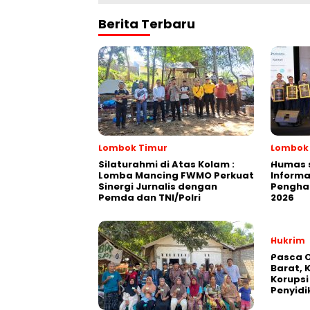
Berita Terbaru
Lombok Timur
Lombok
Silaturahmi di Atas Kolam :
Humas 
Lomba Mancing FWMO Perkuat
Informa
Sinergi Jurnalis dengan
Penghar
Pemda dan TNI/Polri
2026
Hukrim
Pasca 
Barat,
Korupsi
Penyidi