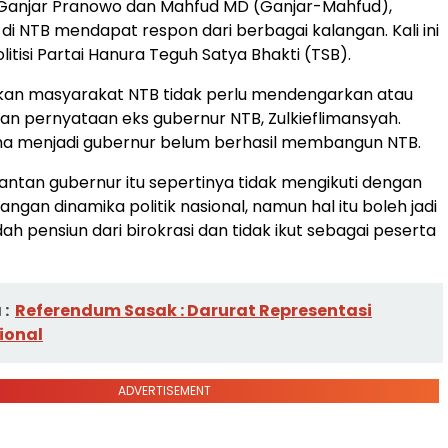
 Ganjar Pranowo dan Mahfud MD (Ganjar-Mahfud),
 di NTB mendapat respon dari berbagai kalangan. Kali ini
litisi Partai Hanura Teguh Satya Bhakti (TSB).
an masyarakat NTB tidak perlu mendengarkan atau
n pernyataan eks gubernur NTB, Zulkieflimansyah.
ama menjadi gubernur belum berhasil membangun NTB.
antan gubernur itu sepertinya tidak mengikuti dengan
ngan dinamika politik nasional, namun hal itu boleh jadi
ah pensiun dari birokrasi dan tidak ikut sebagai peserta
:
Referendum Sasak : Darurat Representasi
sional
ADVERTISEMENT