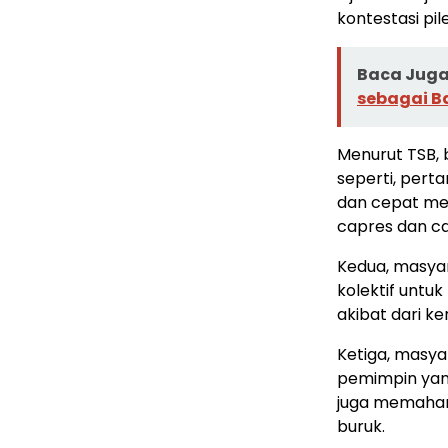
kontestasi pil
Baca Juga 
sebagai B
Menurut TSB, 
seperti, pert
dan cepat me
capres dan c
Kedua, masyar
kolektif unt
akibat dari ke
Ketiga, masya
pemimpin yan
juga memaham
buruk.