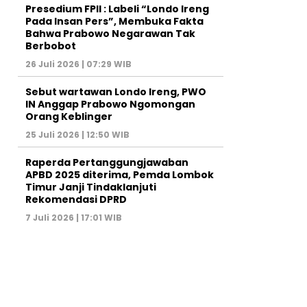
Presedium FPII : Labeli “Londo Ireng
Pada Insan Pers”, Membuka Fakta
Bahwa Prabowo Negarawan Tak
Berbobot
26 Juli 2026 | 07:29 WIB
Sebut wartawan Londo Ireng, PWO
IN Anggap Prabowo Ngomongan
Orang Keblinger
25 Juli 2026 | 12:50 WIB
Raperda Pertanggungjawaban
APBD 2025 diterima, Pemda Lombok
Timur Janji Tindaklanjuti
Rekomendasi DPRD
7 Juli 2026 | 17:01 WIB