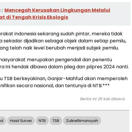
:
Mencegah Kerusakan Lingkungan Melalui
 di Tengah Krisis Ekologis
rakat indonesia sekarang sudah pintar, mereka tidak
a sekadar dijadikan sebagai objek dalam setiap pemilu,
ng telah naik level berubah menjadi subjek pemilu.
masyarakat merupakan pengendali dan penentu
 ini hendak dibawa dalam pileg dan pilpres 2024 nanti.
itu TSB berkeyakinan, Ganjar-Mahfud akan memperoleh
nifikan secara nasional, dan tentunya di NTB.***
Berita ini 25 kali dibaca
ud
Hasil Survei
NTB
TSB
Zulkieflimansyah