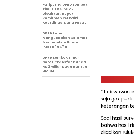
Paripurna DPRD Lombok
Timur: LKPJ 2025
Disahkan, Bupati
Komitmen Perbaiki
Koordinasi Dana Pusat
DPRD Lotim
Mengucapkan Selamat
Menunaikan Ibadah
Puasa 1447 H
DPRD Lombok Timur
Soroti Transfer Ganda
Rp 2 Miliar pada Bantuan
UMKM
“Jadi wawasan 
saja gak perl
keterangan ter
Soal hasil su
bahwa hasil ri
dijadikan ruj