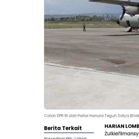
Calon DPR RI dari Partai Hanura Teguh Satya Bhakt
HARIAN LOM
Berita Terkait
Zulkieflimans
Presedium FPII : Labeli