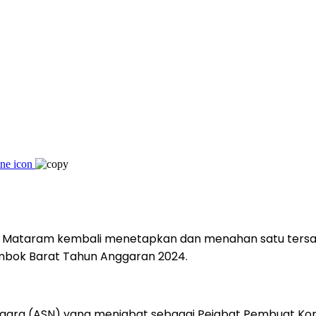
i) Mataram kembali menetapkan dan menahan satu ters
ombok Barat Tahun Anggaran 2024.
pil negara (ASN) yang menjabat sebagai Pejabat Pembuat