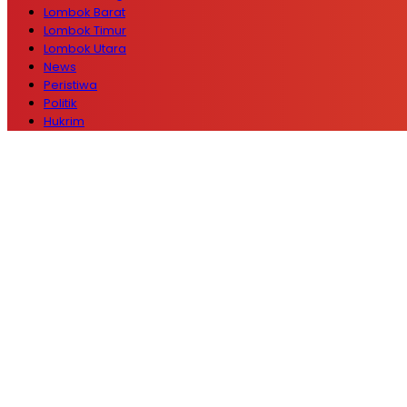
Lombok Barat
Lombok Timur
Lombok Utara
News
Peristiwa
Politik
Hukrim