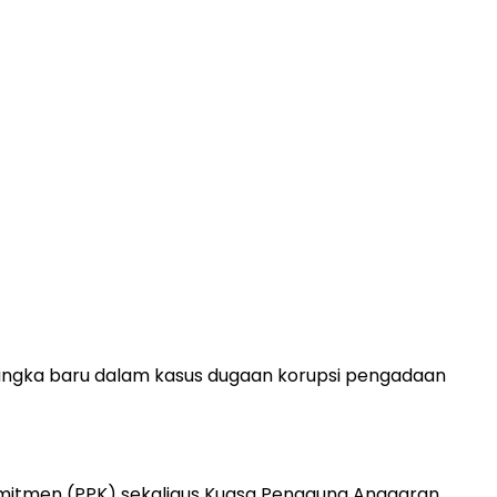
angka baru dalam kasus dugaan korupsi pengadaan
 Komitmen (PPK) sekaligus Kuasa Pengguna Anggaran