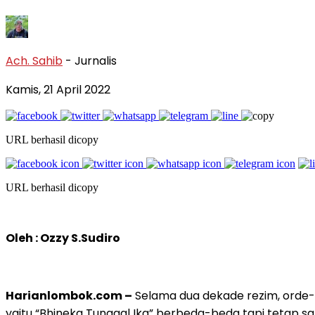
Ach. Sahib
- Jurnalis
Kamis, 21 April 2022
URL berhasil dicopy
URL berhasil dicopy
Oleh : Ozzy S.Sudiro
Harianlombok.com –
Selama dua dekade rezim, orde-la
yaitu “Bhineka Tunggal Ika” berbeda-beda tapi tetap sa