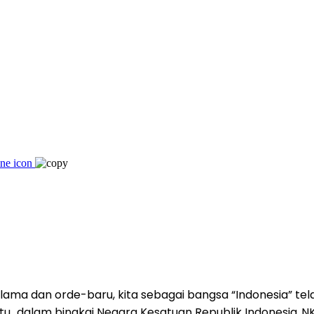
ma dan orde-baru, kita sebagai bangsa “Indonesia” telah 
tu…dalam bingkai Negara Kesatuan Republik Indonesia..NKR