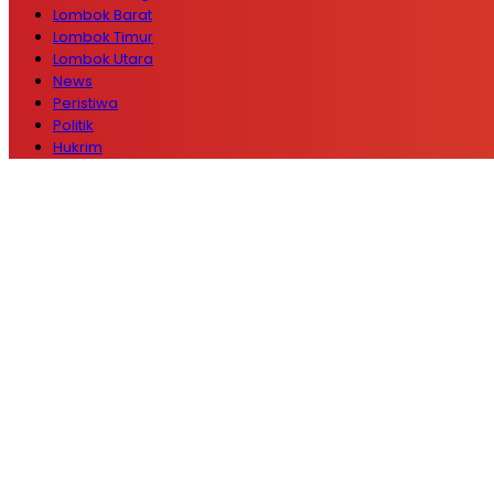
Lombok Barat
Lombok Timur
Lombok Utara
News
Peristiwa
Politik
Hukrim