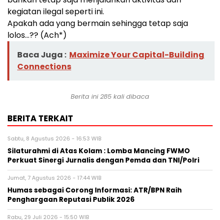
kegiatan ilegal seperti ini.
Apakah ada yang bermain sehingga tetap saja
lolos…?? (Ach*)
Baca Juga :
Maximize Your Capital-Building
Connections
Berita ini 285 kali dibaca
BERITA TERKAIT
Sabtu, 8 Agustus 2026 - 16:53 WIB
Silaturahmi di Atas Kolam : Lomba Mancing FWMO
Perkuat Sinergi Jurnalis dengan Pemda dan TNI/Polri
Jumat, 7 Agustus 2026 - 17:44 WIB
Humas sebagai Corong Informasi: ATR/BPN Raih
Penghargaan Reputasi Publik 2026
Rabu, 29 Juli 2026 - 15:50 WIB