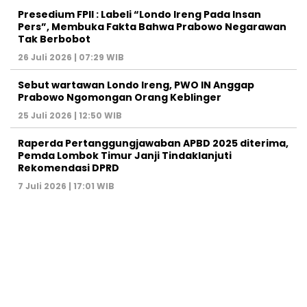
Presedium FPII : Labeli “Londo Ireng Pada Insan
Pers”, Membuka Fakta Bahwa Prabowo Negarawan
Tak Berbobot
26 Juli 2026 | 07:29 WIB
Sebut wartawan Londo Ireng, PWO IN Anggap
Prabowo Ngomongan Orang Keblinger
25 Juli 2026 | 12:50 WIB
Raperda Pertanggungjawaban APBD 2025 diterima,
Pemda Lombok Timur Janji Tindaklanjuti
Rekomendasi DPRD
7 Juli 2026 | 17:01 WIB