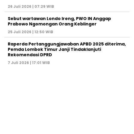
26 Juli 2026 | 07:29 WIB
Sebut wartawan Londo Ireng, PWO IN Anggap
Prabowo Ngomongan Orang Keblinger
25 Juli 2026 | 12:50 WIB
Raperda Pertanggungjawaban APBD 2025 diterima,
Pemda Lombok Timur Janji Tindaklanjuti
Rekomendasi DPRD
7 Juli 2026 | 17:01 WIB