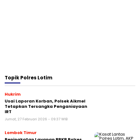
Topik
Polres Lotim
Hukrim
Usai Laporan Korban, Polsek Aikmel
Tetapkan Tersangka Penganiayaan
IRT
Jumat, 27 Februari 2026 - 09:37 WIB
Lombok Timur
Peningkatan Layanan BPKB Polres