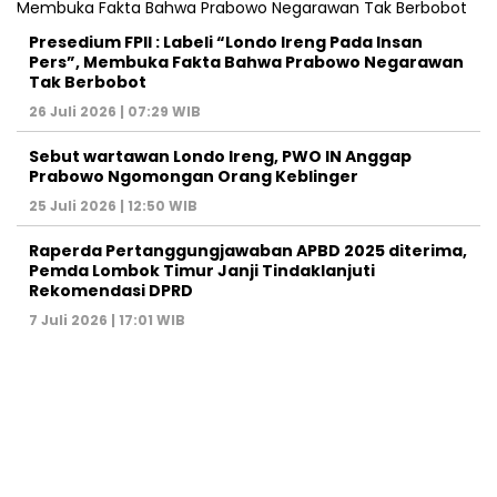
Presedium FPII : Labeli “Londo Ireng Pada Insan
Pers”, Membuka Fakta Bahwa Prabowo Negarawan
Tak Berbobot
26 Juli 2026 | 07:29 WIB
Sebut wartawan Londo Ireng, PWO IN Anggap
Prabowo Ngomongan Orang Keblinger
25 Juli 2026 | 12:50 WIB
Raperda Pertanggungjawaban APBD 2025 diterima,
Pemda Lombok Timur Janji Tindaklanjuti
Rekomendasi DPRD
7 Juli 2026 | 17:01 WIB