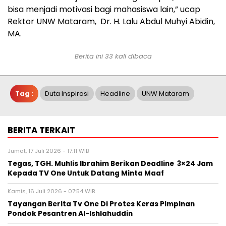
bisa menjadi motivasi bagi mahasiswa lain,” ucap
Rektor UNW Mataram, Dr. H. Lalu Abdul Muhyi Abidin,
MA.
Berita ini 33 kali dibaca
Tag :
Duta Inspirasi
Headline
UNW Mataram
BERITA TERKAIT
Jumat, 17 Juli 2026 - 17:11 WIB
Tegas, TGH. Muhlis Ibrahim Berikan Deadline 3×24 Jam
Kepada TV One Untuk Datang Minta Maaf
Kamis, 16 Juli 2026 - 07:54 WIB
Tayangan Berita Tv One Di Protes Keras Pimpinan
Pondok Pesantren Al-Ishlahuddin