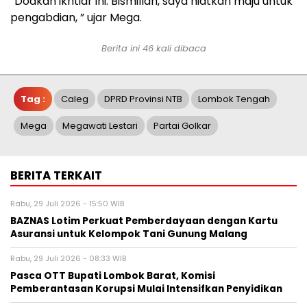
“Doakan ikhtiar ini. Bismillah, saya niatkan maju untuk
pengabdian, ” ujar Mega.
Berita ini 46 kali dibaca
Tag :
Caleg
DPRD Provinsi NTB
Lombok Tengah
Mega
Megawati Lestari
Partai Golkar
BERITA TERKAIT
Rabu, 29 Juli 2026 - 15:50 WIB
BAZNAS Lotim Perkuat Pemberdayaan dengan Kartu
Asuransi untuk Kelompok Tani Gunung Malang
Rabu, 29 Juli 2026 - 08:33 WIB
Pasca OTT Bupati Lombok Barat, Komisi
Pemberantasan Korupsi Mulai Intensifkan Penyidikan