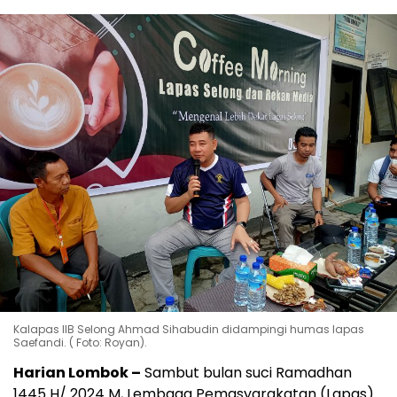
Kalapas IIB Selong Ahmad Sihabudin didampingi humas lapas
Saefandi. ( Foto: Royan).
Harian Lombok –
Sambut bulan suci Ramadhan
1445 H/ 2024 M, Lembaga Pemasyarakatan (Lapas)