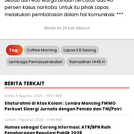
Sebab dari 400 warga binaan tercatat ada 40
persen kasus narkoba. Untuk itu pihak Lapas
melakukan pembatasan dalam hal komunikasi. ***
Berita ini 24 kali dibaca
Tag :
Coffee Morning
Lapas II B Selong
Lembaga Pemasyarakatan
Ramadhan 1445 H
BERITA TERKAIT
Sabtu, 8 Agustus 2026 - 16:53 WIB
Silaturahmi di Atas Kolam : Lomba Mancing FWMO
Perkuat Sinergi Jurnalis dengan Pemda dan TNI/Polri
Jumat, 7 Agustus 2026 - 17:44 WIB
Humas sebagai Corong Informasi: ATR/BPN Raih
Penghargaan Reputasi Publik 2026