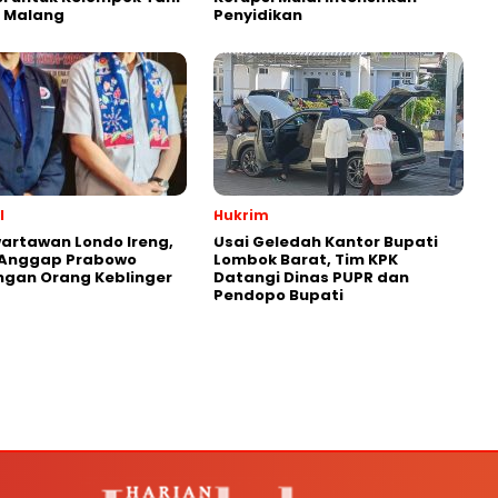
 Malang
Penyidikan
l
Hukrim
artawan Londo Ireng,
Usai Geledah Kantor Bupati
 Anggap Prabowo
Lombok Barat, Tim KPK
gan Orang Keblinger
Datangi Dinas PUPR dan
Pendopo Bupati