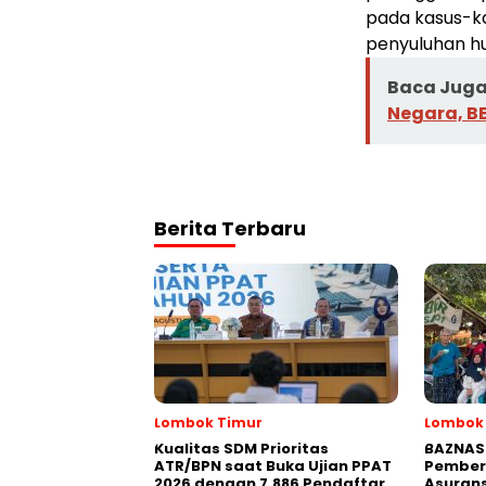
pada kasus-k
penyuluhan h
Baca Juga 
Negara, B
Berita Terbaru
Lombok Timur
Lombok
Kualitas SDM Prioritas
BAZNAS 
ATR/BPN saat Buka Ujian PPAT
Pember
2026 dengan 7.886 Pendaftar
Asurans