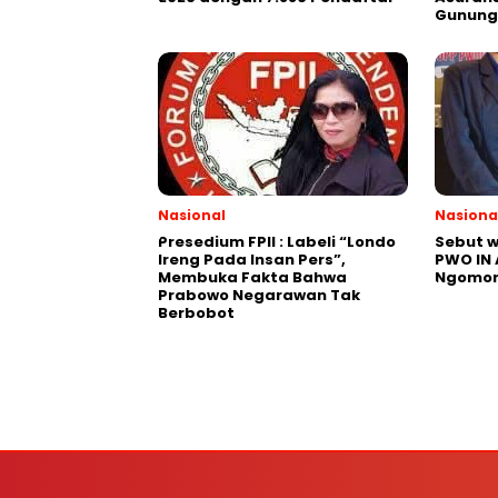
Gunung
Nasional
Nasiona
Presedium FPII : Labeli “Londo
Sebut w
Ireng Pada Insan Pers”,
PWO IN
Membuka Fakta Bahwa
Ngomon
Prabowo Negarawan Tak
Berbobot