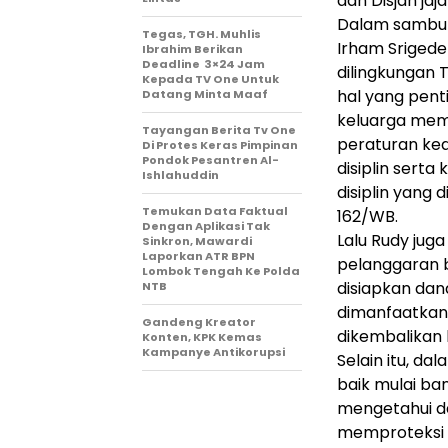
dan Disjan ja
Dalam sambut
Tegas, TGH. Muhlis
Irham Srigede
Ibrahim Berikan
Deadline 3×24 Jam
dilingkungan 
Kepada TV One Untuk
hal yang pent
Datang Minta Maaf
keluarga mem
Tayangan Berita Tv One
peraturan ke
Di Protes Keras Pimpinan
Pondok Pesantren Al-
disiplin sert
Ishlahuddin
disiplin yang 
Temukan Data Faktual
162/WB.
Dengan Aplikasi Tak
Lalu Rudy jug
Sinkron, Mawardi
Laporkan ATR BPN
pelanggaran 
Lombok Tengah Ke Polda
disiapkan dan
NTB
dimanfaatkan
Gandeng Kreator
dikembalikan 
Konten, KPK Kemas
Kampanye Antikorupsi
Selain itu, d
baik mulai ban
mengetahui d
memproteksi 