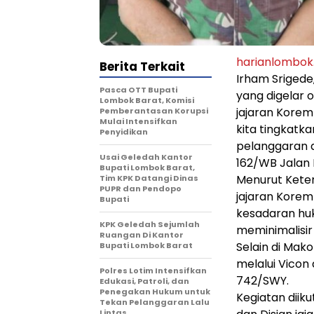
harianlombo
Berita Terkait
Irham Srigede
Pasca OTT Bupati
yang digelar 
Lombok Barat, Komisi
jajaran Kore
Pemberantasan Korupsi
Mulai Intensifkan
kita tingkatk
Penyidikan
pelanggaran d
Usai Geledah Kantor
162/WB Jalan 
Bupati Lombok Barat,
Menurut Keter
Tim KPK Datangi Dinas
PUPR dan Pendopo
jajaran Korem
Bupati
kesadaran huk
KPK Geledah Sejumlah
meminimalisir
Ruangan Di Kantor
Selain di Mak
Bupati Lombok Barat
melalui Vicon
Polres Lotim Intensifkan
742/SWY.
Edukasi, Patroli, dan
Penegakan Hukum untuk
Kegiatan diik
Tekan Pelanggaran Lalu
Lintas