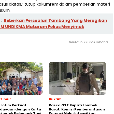
asus diatas,” tutup kakumrem dalam pemberian materi
ukum.
:
Beberkan Persoalan Tambang Yang Merugikan
EM UNDIKMA Mataram Fokus Menyimak
Berita ini 60 kali dibaca
 Timur
Hukrim
Lotim Perkuat
Pasca OTT Bupati Lombok
dayaan dengan Kartu
Barat, Komisi Pemberantasan
i untuk Kelompok Tani
Korupsi Mulai Intensifkan