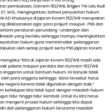
jaran Korem 162/WB jumlah ± 100 orang.
an pembukaan, Danrem 162/WB, Brigjen TNI Lalu Rudi
 ST, M.Si., mengingatkan, bahwa penyuluhan hukum
TNI AD khususnya di jajaran Korem 162/WB merupakan
ing dilaksanakan agar para prajurit maupun PNS dan
ahami peraturan perundang -undangan dan
dinasan yang berlaku sehingga mampu meningkatkan
a kepatuhan hukum guna meminimalisir pelanggaran
dilakukan oleh setiap prajurit serta PNS jajaran Korem
a mengakui “Kita di Jajaran Korem 162/WB masih ada
baik pidana maupun perdata dan Kumrem 162/WB
a anggaran untuk bantuan hukum. ini banyak tidak
 oleh para anggota sehingga dana tersebut harus
ke negara karena tidak digunakan dengan baik,”
alam kehidupan kita tidak luput dengan masalah hukum
gun tidur hingga tidur kembali. Untuk itu kita harus
an mengerti proses hukum sehingga kita dapat
diri dari pelanggaran hukum terutama masalah