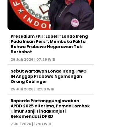
Presedium FPII : Labeli “Londo Ireng
Pada Insan Pers”, Membuka Fakta
Bahwa Prabowo Negarawan Tak
Berbobot
26 Juli 2026 | 07:29 WIB
Sebut wartawan Londo Ireng, PWO
IN Anggap Prabowo Ngomongan
Orang Keblinger
25 Juli 2026 | 12:50 WIB
Raperda Pertanggungjawaban
APBD 2025 diterima, Pemda Lombok
Timur Janji Tindaklanjuti
Rekomendasi DPRD
7 Juli 2026 | 17:01 WIB