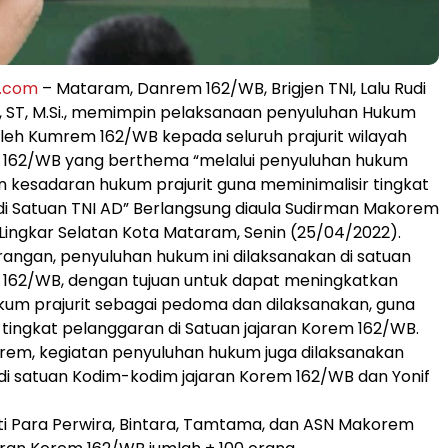
k.com
– Mataram, Danrem 162/WB, Brigjen TNI, Lalu Rudi
, ST, M.Si., memimpin pelaksanaan penyuluhan Hukum
oleh Kumrem 162/WB kepada seluruh prajurit wilayah
m 162/WB yang berthema “melalui penyuluhan hukum
an kesadaran hukum prajurit guna meminimalisir tingkat
i Satuan TNI AD” Berlangsung diaula Sudirman Makorem
Lingkar Selatan Kota Mataram, Senin (25/04/2022).
angan, penyuluhan hukum ini dilaksanakan di satuan
 162/WB, dengan tujuan untuk dapat meningkatkan
um prajurit sebagai pedoma dan dilaksanakan, guna
 tingkat pelanggaran di Satuan jajaran Korem 162/WB.
orem, kegiatan penyuluhan hukum juga dilaksanakan
 di satuan Kodim-kodim jajaran Korem 162/WB dan Yonif
uti Para Perwira, Bintara, Tamtama, dan ASN Makorem