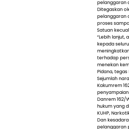
pelanggaran di
Ditegaskan o
pelanggaran d
proses sampa
Satuan kecual
“Lebih lanjut
kepada seluru
meningkatkan
terhadap pers
menekan kemu
Pidana, tegas
Sejumlah nar
Kakumrem 162
penyampaiann
Danrem 162/W
hukum yang di
KUHP, Narkotik
Dan kesadara
pelanggaran p