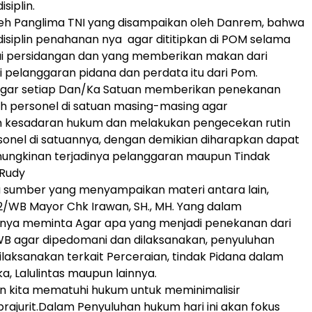
siplin.
leh Panglima TNI yang disampaikan oleh Danrem, bahwa
isiplin penahanan nya agar dititipkan di POM selama
i persidangan dan yang memberikan makan dari
i pelanggaran pidana dan perdata itu dari Pom.
, agar setiap Dan/Ka Satuan memberikan penekanan
h personel di satuan masing-masing agar
 kesadaran hukum dan melakukan pengecekan rutin
onel di satuannya, dengan demikian diharapkan dapat
ngkinan terjadinya pelanggaran maupun Tindak
 Rudy
a sumber yang menyampaikan materi antara lain,
/WB Mayor Chk Irawan, SH., MH. Yang dalam
ya meminta Agar apa yang menjadi penekanan dari
B agar dipedomani dan dilaksanakan, penyuluhan
laksanakan terkait Perceraian, tindak Pidana dalam
a, Lalulintas maupun lainnya.
n kita mematuhi hukum untuk meminimalisir
rajurit.Dalam Penyuluhan hukum hari ini akan fokus