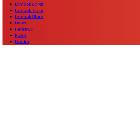
Lombok Barat
Lombok Timur
Lombok Utara
News
Peristiwa
Politik
Hukrim