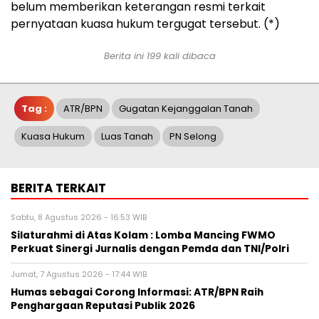
belum memberikan keterangan resmi terkait
pernyataan kuasa hukum tergugat tersebut. (*)
Berita ini 199 kali dibaca
Tag :
ATR/BPN
Gugatan Kejanggalan Tanah
Kuasa Hukum
Luas Tanah
PN Selong
BERITA TERKAIT
Sabtu, 8 Agustus 2026 - 16:53 WIB
Silaturahmi di Atas Kolam : Lomba Mancing FWMO
Perkuat Sinergi Jurnalis dengan Pemda dan TNI/Polri
Jumat, 7 Agustus 2026 - 17:44 WIB
Humas sebagai Corong Informasi: ATR/BPN Raih
Penghargaan Reputasi Publik 2026