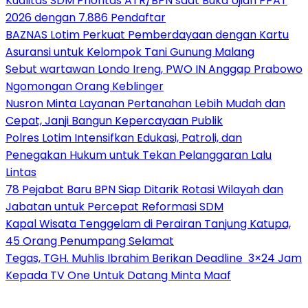
Kualitas SDM Prioritas ATR/BPN saat Buka Ujian PPAT
2026 dengan 7.886 Pendaftar
BAZNAS Lotim Perkuat Pemberdayaan dengan Kartu
Asuransi untuk Kelompok Tani Gunung Malang
Sebut wartawan Londo Ireng, PWO IN Anggap Prabowo
Ngomongan Orang Keblinger
Nusron Minta Layanan Pertanahan Lebih Mudah dan
Cepat, Janji Bangun Kepercayaan Publik
Polres Lotim Intensifkan Edukasi, Patroli, dan
Penegakan Hukum untuk Tekan Pelanggaran Lalu
Lintas
78 Pejabat Baru BPN Siap Ditarik Rotasi Wilayah dan
Jabatan untuk Percepat Reformasi SDM
Kapal Wisata Tenggelam di Perairan Tanjung Katupa,
45 Orang Penumpang Selamat
Tegas, TGH. Muhlis Ibrahim Berikan Deadline 3×24 Jam
Kepada TV One Untuk Datang Minta Maaf