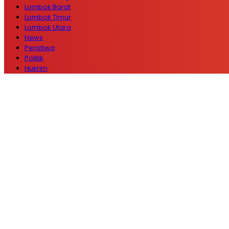
Lombok Barat
Lombok Timur
Lombok Utara
News
Peristiwa
Politik
Hukrim