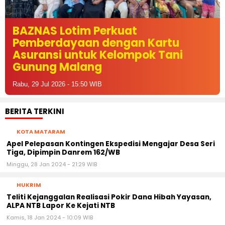
BAZNAS Lotim Perkuat
Pemberdayaan dengan Kartu
Asuransi untuk Kelompok Tani
Gunung Malang
Rabu, 29 Jul 2026 - 15:50 WIB
BERITA TERKINI
KOTA MATARAM
Apel Pelepasan Kontingen Ekspedisi Mengajar Desa Seri
Tiga, Dipimpin Danrem 162/WB
Minggu, 28 Jan 2024 - 21:29 WIB
HUKRIM
Teliti Kejanggalan Realisasi Pokir Dana Hibah Yayasan,
ALPA NTB Lapor Ke Kejati NTB
Kamis, 18 Jan 2024 - 10:09 WIB