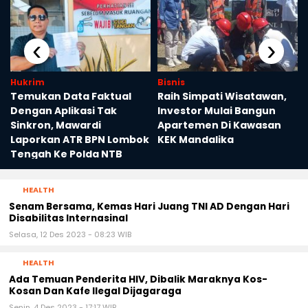
‹
›
Hukrim
Bisnis
Temukan Data Faktual
Raih Simpati Wisatawan,
Dengan Aplikasi Tak
Investor Mulai Bangun
Sinkron, Mawardi
Apartemen Di Kawasan
Laporkan ATR BPN Lombok
KEK Mandalika
Tengah Ke Polda NTB
HEALTH
Senam Bersama, Kemas Hari Juang TNI AD Dengan Hari
Disabilitas Internasinal
Selasa, 12 Des 2023 - 08:23 WIB
HEALTH
Ada Temuan Penderita HIV, Dibalik Maraknya Kos-
Kosan Dan Kafe Ilegal Dijagaraga
Senin, 4 Des 2023 - 17:17 WIB