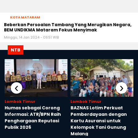
KOTA MATARAM
Beberkan Persoalan Tambang Yang Merugikan Negara,
BEM UNDIKMA Mataram Fokus Menyimak
Minggu, 14 Jan 2024 - 09:51 WIB
NTB
‹
›
Lombok Timur
Lombok Timur
Humas sebagai Corong
BAZNAS Lotim Perkuat
Informasi: ATR/BPN Raih
Pemberdayaan dengan
Penghargaan Reputasi
Kartu Asuransi untuk
Publik 2026
Kelompok Tani Gunung
Malang