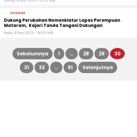
Kamis, 9 Nov 2023 - 01:32 WIB
HUKRIM
Dukung Perubahan Nomenklatur Lapas Perempuan
Mataram, Kajari Tanda Tangani Dukungan
Rabu, 8 Nov 2023 - 18:00 WIB
Sebelumnya
1
…
28
29
30
Paginasi
31
32
…
51
Selanjutnya
pos