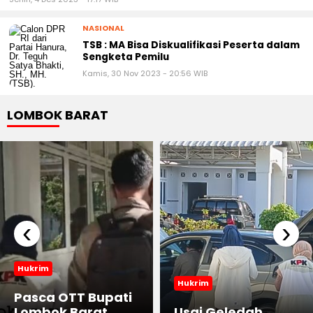
NASIONAL
TSB : MA Bisa Diskualifikasi Peserta dalam
Sengketa Pemilu
Kamis, 30 Nov 2023 - 20:56 WIB
LOMBOK BARAT
‹
›
Hukrim
Hukrim
Pasca OTT Bupati
Lombok Barat,
Usai Geledah