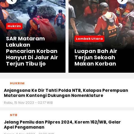
Hukrim
SAR Mataram
Lombok Utara
Lakukan
Pencarian Korban
Luapan Bah Air
Hanyut Di Jalur Air
Terjun Sekoah
Terjun Tibu Ijo
Makan Korban
HUKRIM
Anjangsana Ke Dir Tahti Polda NTB, Kalapas Perempuan
Mataram Kantongi Dukungan Nomenklature
Rabu, 15 Nov 2023 - 02:17 WIB
NTB
Jelang Pemilu dan Pilpres 2024, Korem 162/WB, Gelar
Apel Pengamanan