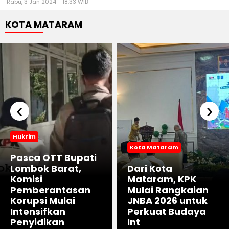
Rabu, 3 Jan 2024 - 18:33 WIB
KOTA MATARAM
‹
›
Hukrim
Kota Mataram
Pasca OTT Bupati
Lombok Barat,
Dari Kota
Komisi
Mataram, KPK
Pemberantasan
Mulai Rangkaian
Korupsi Mulai
JNBA 2026 untuk
Intensifkan
Perkuat Budaya
Penyidikan
Int