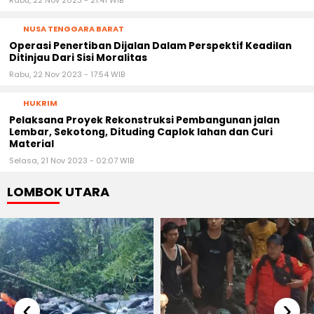
Rabu, 22 Nov 2023 - 21:41 WIB
NUSA TENGGARA BARAT
Operasi Penertiban Dijalan Dalam Perspektif Keadilan
Ditinjau Dari Sisi Moralitas
Rabu, 22 Nov 2023 - 17:54 WIB
HUKRIM
Pelaksana Proyek Rekonstruksi Pembangunan jalan
Lembar, Sekotong, Dituding Caplok lahan dan Curi
Material
Selasa, 21 Nov 2023 - 02:07 WIB
LOMBOK UTARA
‹
›