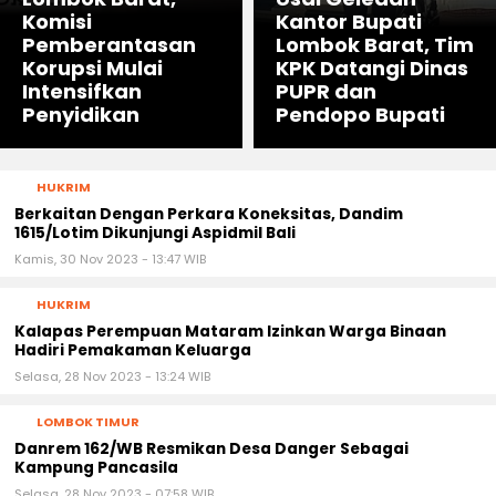
Komisi
Kantor Bupati
Pemberantasan
Lombok Barat, Tim
Korupsi Mulai
KPK Datangi Dinas
Intensifkan
PUPR dan
Penyidikan
Pendopo Bupati
HUKRIM
Berkaitan Dengan Perkara Koneksitas, Dandim
1615/Lotim Dikunjungi Aspidmil Bali
Kamis, 30 Nov 2023 - 13:47 WIB
HUKRIM
Kalapas Perempuan Mataram Izinkan Warga Binaan
Hadiri Pemakaman Keluarga
Selasa, 28 Nov 2023 - 13:24 WIB
LOMBOK TIMUR
Danrem 162/WB Resmikan Desa Danger Sebagai
Kampung Pancasila
Selasa, 28 Nov 2023 - 07:58 WIB