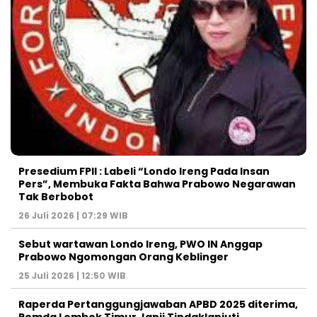
Presedium FPII : Labeli “Londo Ireng Pada Insan
Pers”, Membuka Fakta Bahwa Prabowo Negarawan
Tak Berbobot
26 Juli 2026 | 07:29 WIB
Sebut wartawan Londo Ireng, PWO IN Anggap
Prabowo Ngomongan Orang Keblinger
25 Juli 2026 | 12:50 WIB
Raperda Pertanggungjawaban APBD 2025 diterima,
Pemda Lombok Timur Janji Tindaklanjuti